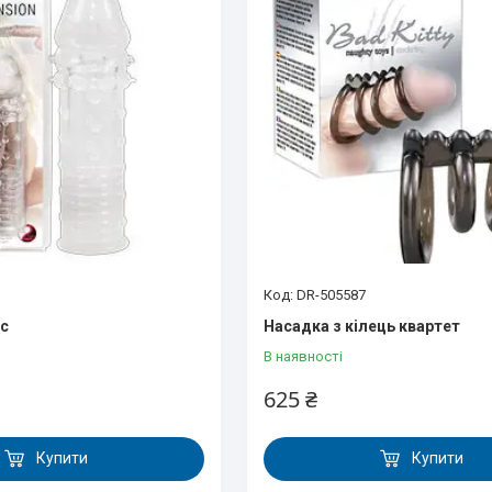
DR-505587
іс
Насадка з кілець квартет
В наявності
625 ₴
Купити
Купити