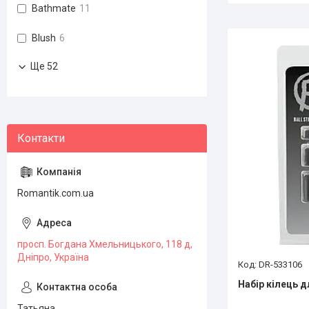
Bathmate
11
Blush
6
Ще 52
Romantik.com.ua
просп. Богдана Хмельницького, 118 д,
Дніпро, Україна
DR-533106
Набір кілець 
Татьяна