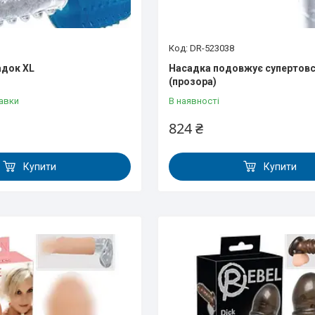
DR-523038
адок XL
Насадка подовжує супертов
(прозора)
авки
В наявності
824 ₴
Купити
Купити