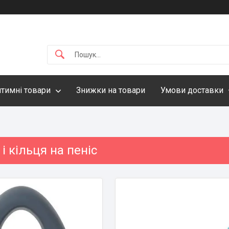
нтимні товари
Знижки на товари
Умови доставки
і кільця на пеніс