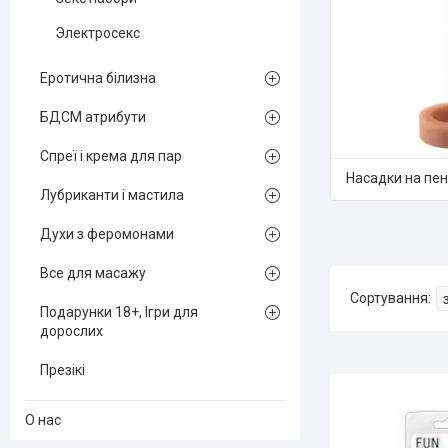
Электросекс
Еротична білизна
БДСМ атрибути
Спреї і крема для пар
Насадки на пені
Лубриканти і мастила
Духи з феромонами
Все для масажу
Подарунки 18+, Ігри для
дорослих
Презікі
О нас