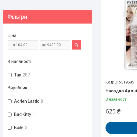
Фільтри
Ціна
В наявності
Так
287
DR-519685
Виробник
Насадка Адон
В наявності
Adrien Lastic
8
625 ₴
Bad Kitty
1
Baile
3