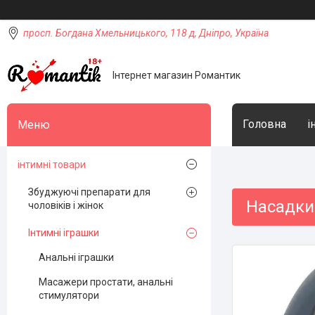
просп. Богдана Хмельницького, 118 д, Дніпро, Україна
Інтернет магазин Романтик
Головна
і
інтимні товари
Збуджуючі препарати для
Насадки 
чоловіків і жінок
Інтимні іграшки
Анальні іграшки
Масажери простати, анальні
стимулятори