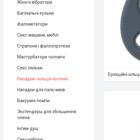
Жіночі вібратори
Вагінальні кульки
Фалоімітатори
Секс-машини, меблі
Страпони і фаллопротези
Мастурбатори чоловічі
Секс ляльки
Ерекційні кільц
Насадки і кільця на пеніс
Насадки для пальчиків
Вакуумні помпи
Экстендеры для збільшення
члена
Інтим-душ
Секс набори