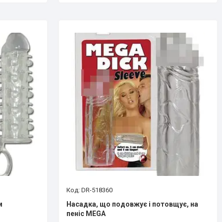
DR-518360
м
Насадка, що подовжує і потовщує, на
пеніс MEGA