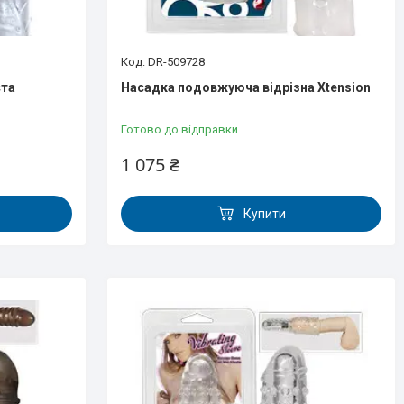
DR-509728
ста
Насадка подовжуюча відрізна Xtension
Готово до відправки
1 075 ₴
Купити