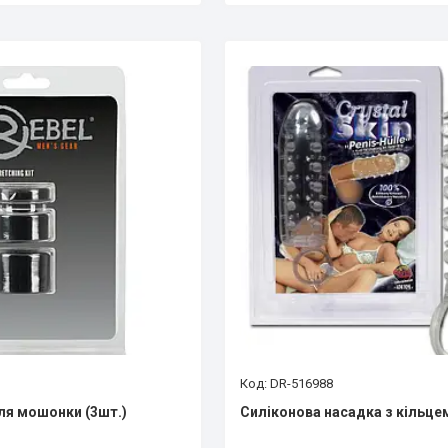
DR-516988
для мошонки (3шт.)
Силіконова насадка з кільце