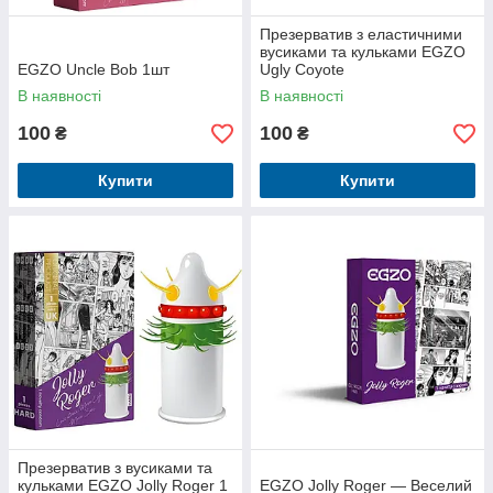
Презерватив з еластичними
вусиками та кульками EGZO
EGZO Uncle Bob 1шт
Ugly Coyote
В наявності
В наявності
100
100
₴
₴
Купити
Купити
Презерватив з вусиками та
кульками EGZO Jolly Roger 1
EGZO Jolly Roger — Веселий