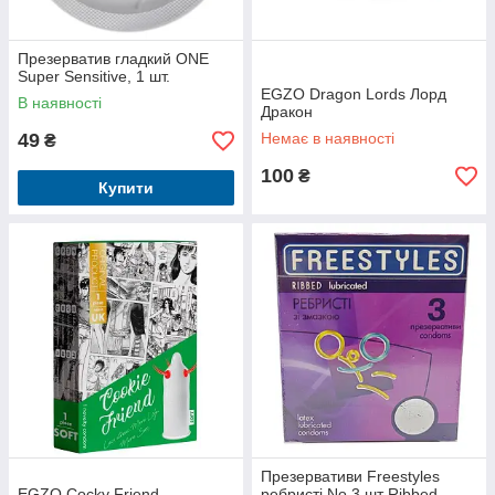
Презерватив гладкий ONE
Super Sensitive, 1 шт.
EGZO Dragon Lords Лорд
В наявності
Дракон
49
Немає в наявності
₴
100
₴
Купити
Презервативи Freestyles
EGZO Cocky Friend
ребристі No 3 шт Ribbed