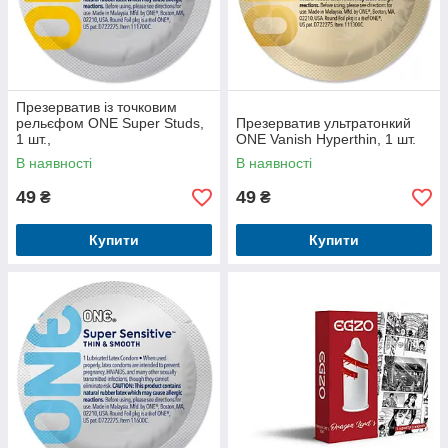
Презерватив із точковим
рельєфом ONE Super Studs,
Презерватив ультратонкий
1 шт.,
ONE Vanish Hyperthin, 1 шт.
В наявності
В наявності
49
49
₴
₴
Купити
Купити