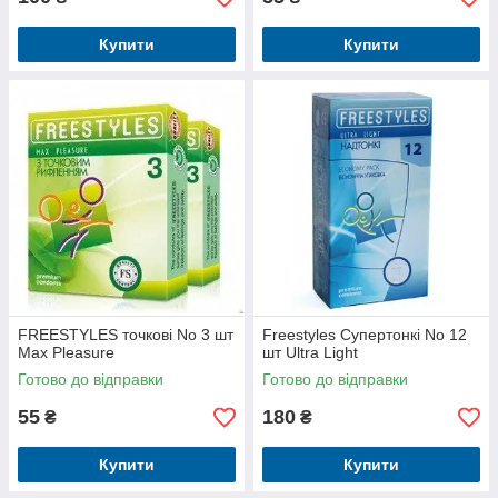
Купити
Купити
FREESTYLES точкові No 3 шт
Freestyles Супертонкі No 12
Max Pleasure
шт Ultra Light
Готово до відправки
Готово до відправки
55
180
₴
₴
Купити
Купити