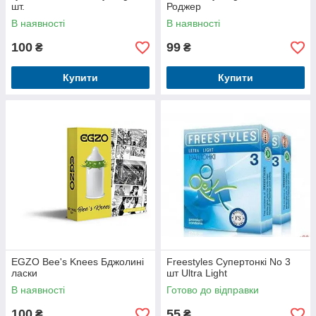
шт.
Роджер
В наявності
В наявності
100
99
₴
₴
Купити
Купити
EGZO Bee's Knees Бджолині
Freestyles Супертонкі No 3
ласки
шт Ultra Light
В наявності
Готово до відправки
100
55
₴
₴