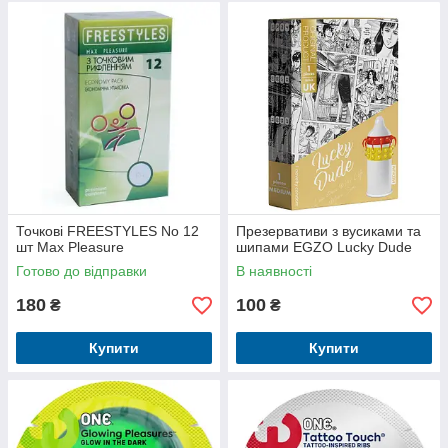
Точкові FREESTYLES No 12
Презервативи з вусиками та
шт Max Pleasure
шипами EGZO Lucky Dude
Готово до відправки
В наявності
180
100
₴
₴
Купити
Купити