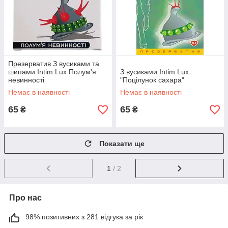
Презерватив З вусиками та
шипами Intim Lux Полум'я
З вусиками Intim Lux
невинності
"Поцілунок сахара"
Немає в наявності
Немає в наявності
65
65
₴
₴
Показати ще
1
/ 2
Про нас
98% позитивних з 281 відгука за рік