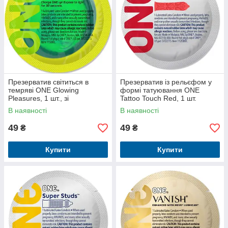
Презерватив світиться в
Презерватив із рельєфом у
темряві ONE Glowing
формі татуювання ONE
Pleasures, 1 шт., зі
Tattoo Touch Red, 1 шт.
змащенням
В наявності
В наявності
49
49
₴
₴
Купити
Купити