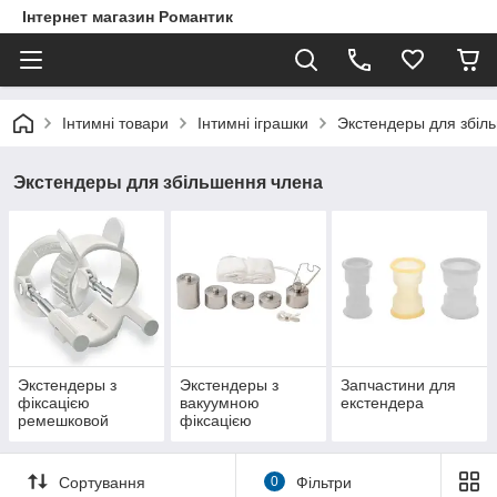
Інтернет магазин Романтик
Інтимні товари
Інтимні іграшки
Экстендеры для збіл
Экстендеры для збільшення члена
Экстендеры з
Экстендеры з
Запчастини для
фіксацією
вакуумною
екстендера
ремешковой
фіксацією
Сортування
0
Фільтри