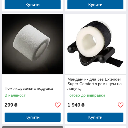
Купити
Купити
Майданчик для Jes Extender
Super Comfort з ремінцем на
Пом'якшувальна подушка
липучці
В наявності
Готово до відправки
299
1 949
₴
₴
Купити
Купити