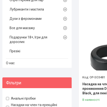
Спреї і крема для пар
Лубриканти і мастила
Духи з феромонами
Все для масажу
Подарунки 18+, Ігри для
дорослих
Презікі
О нас
OP-SO3481
Фільтри
Насадка на чл
проникнення D
Black, для пен
Анальні пробки
В наявності
Насадки на член та ерекційні