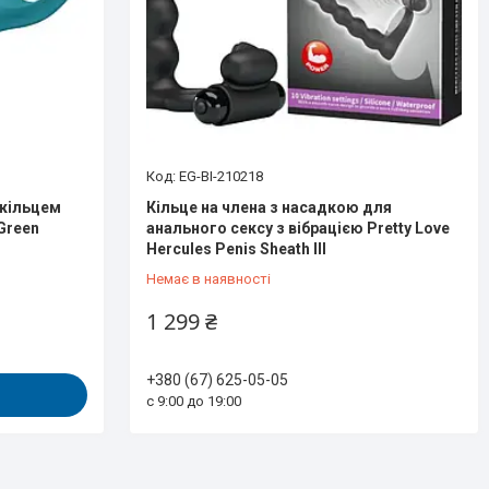
EG-BI-210218
 кільцем
Кільце на члена з насадкою для
 Green
анального сексу з вібрацією Pretty Love
Hercules Penis Sheath III
Немає в наявності
1 299 ₴
+380 (67) 625-05-05
с 9:00 до 19:00