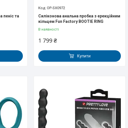
OP-SX0972
а пеніс та
Силіконова анальна пробка з ерекційним
кільцем Fun Factory BOOTIE RING
В наявності
1 799 ₴
Купити