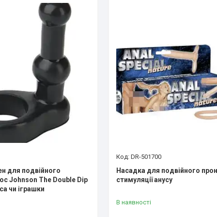
DR-501700
ен для подвійного
Насадка для подвійного прон
oc Johnson The Double Dip
стимуляції анусу
іса чи іграшки
В наявності