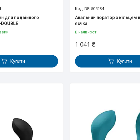
1
DR-505234
ен для подвійного
Анальний поратор з кільцем н
X-DOUBLE
яєчка
авки
В наявності
1 041 ₴
Купити
Купити