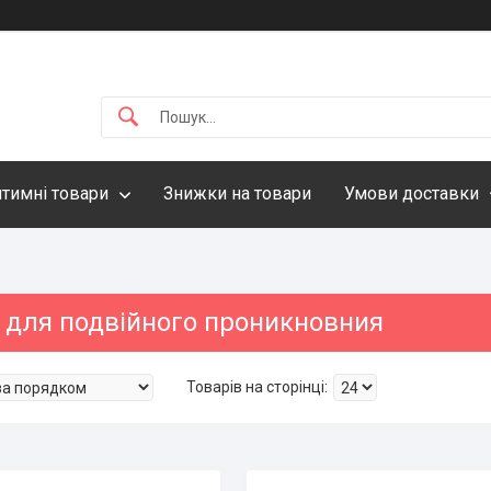
нтимні товари
Знижки на товари
Умови доставки
 для подвійного проникновния