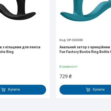
OP-SX3690
а з кільцями для пеніса
Анальний затор з ерекційним
otie Ring
Fun Factory Bootie Ring Bottle
В наявності
729 ₴
Купити
Купити