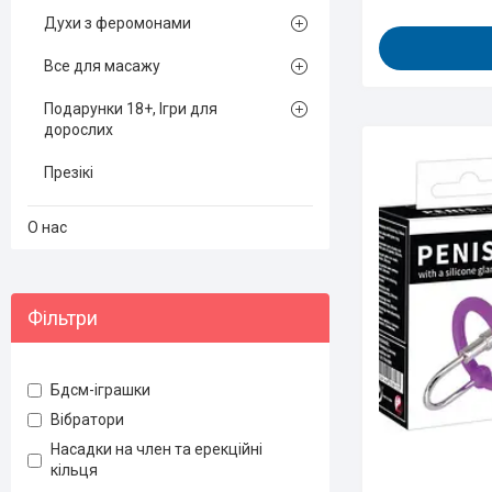
Духи з феромонами
Все для масажу
Подарунки 18+, Ігри для
дорослих
Презікі
О нас
Фільтри
Бдсм-іграшки
Вібратори
Насадки на член та ерекційні
кільця