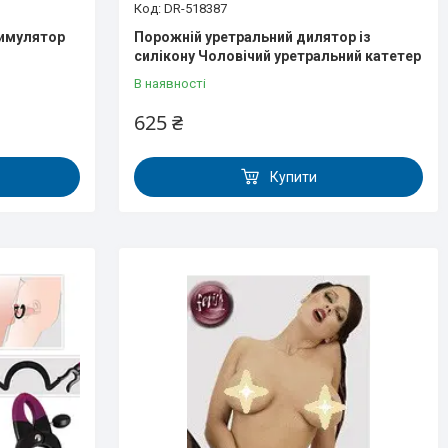
DR-518387
тимулятор
Порожній уретральний дилятор із
силікону Чоловічий уретральний катетер
В наявності
625 ₴
Купити