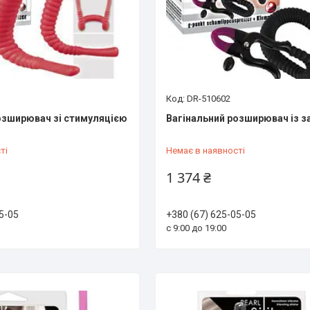
DR-510602
озширювач зі стимуляцією
Вагінальний розширювач із 
ті
Немає в наявності
1 374 ₴
5-05
+380 (67) 625-05-05
с 9:00 до 19:00