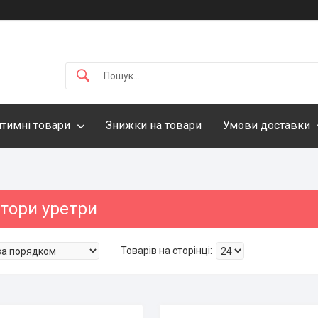
нтимні товари
Знижки на товари
Умови доставки
тори уретри