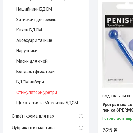
Нашийники БДСМ
Затискачі для сосків
Кляпи БДСМ
Аксесуари та інше
Наручники
Маски для очей
Бондаж і фіксатори
БДСМ набори
Стимулятори уретри
DR-518433
Щекоталки та Мітелички БДСМ
Уретральна вс
пеніса SPERM
Спреї і крема для пар
Готово до відпр
Лубриканти і мастила
625 ₴