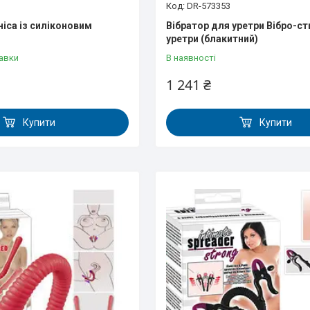
DR-573353
ніса із силіконовим
Вібратор для уретри Вібро-с
уретри (блакитний)
авки
В наявності
1 241 ₴
Купити
Купити