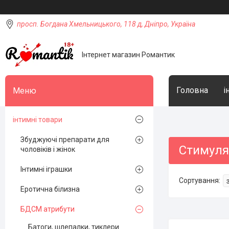
просп. Богдана Хмельницького, 118 д, Дніпро, Україна
Інтернет магазин Романтик
Головна
і
інтимні товари
Збуджуючі препарати для
Стимуля
чоловіків і жінок
Інтимні іграшки
Еротична білизна
БДСМ атрибути
Батоги, шлепалки, тиклери