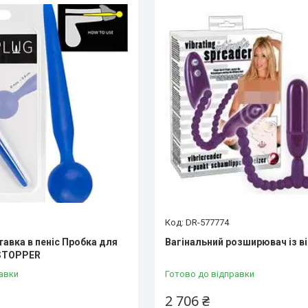
DR-577774
тавка в пеніс Пробка для
Вагінальний розширювач із в
STOPPER
авки
Готово до відправки
2 706 ₴