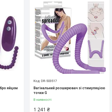
DR-503517
ібро яйцем
Вагінальний розширювач зі стимуляцією
точки G
В наявності
1 241 ₴