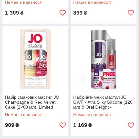
Немає в наявності
Немає в наявності
1 309
899
₴
₴
Набір смакових мастил JO
Набір інтимних мастил JO
Champagne & Red Velvet
GWP - Xtra Silky Silicone (120
Cake (2×60 мл), Limited
мл) & Oral Delight -
Edition
Strawberry (30 мл)
Немає в наявності
Немає в наявності
909
1 169
₴
₴