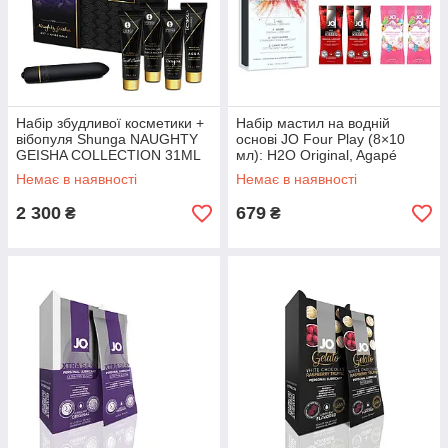
Набір збудливої ​​косметики +
Набір мастил на водній
вібопуля Shunga NAUGHTY
основі JO Four Play (8×10
GEISHA COLLECTION 31ML
мл): H2O Original, Agapé
Original, H2O Strawberry K
Немає в наявності
Немає в наявності
2 300
679
₴
₴