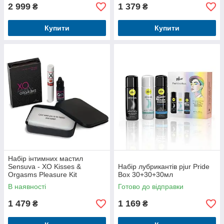
2 999
1 379
₴
₴
Купити
Купити
Набір інтимних мастил
Sensuva - XO Kisses &
Набір лубрикантів pjur Pride
Orgasms Pleasure Kit
Box 30+30+30мл
В наявності
Готово до відправки
1 479
1 169
₴
₴