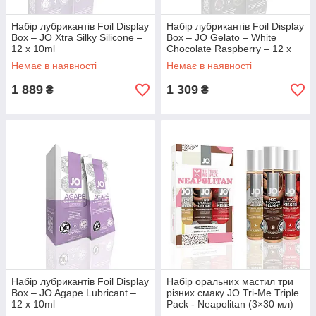
Набір лубрикантів Foil Display
Набір лубрикантів Foil Display
Box – JO Xtra Silky Silicone –
Box – JO Gelato – White
12 x 10ml
Chocolate Raspberry – 12 x
10ml
Немає в наявності
Немає в наявності
1 889
1 309
₴
₴
Набір лубрикантів Foil Display
Набір оральних мастил три
Box – JO Agape Lubricant –
різних смаку JO Tri-Me Triple
12 x 10ml
Pack - Neapolitan (3×30 мл)