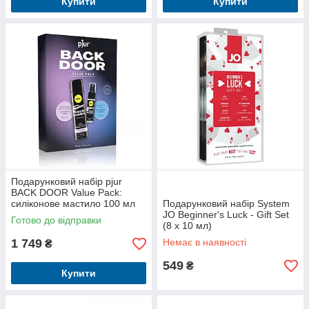
Купити
Купити
Подарунковий набір pjur
BACK DOOR Value Pack:
силіконове мастило 100 мл
Подарунковий набір System
та розслаблюючий спрей 20
JO Beginner's Luck - Gift Set
Готово до відправки
мл
(8 x 10 мл)
1 749
Немає в наявності
₴
549
₴
Купити