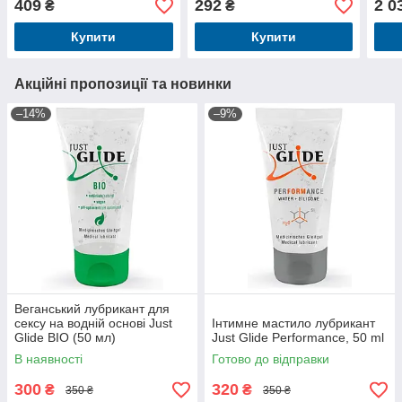
409
292
2 0
₴
₴
Купити
Купити
Акційні пропозиції та новинки
–14%
–9%
Веганський лубрикант для
сексу на водній основі Just
Інтимне мастило лубрикант
Glide BIO (50 мл)
Just Glide Performance, 50 ml
В наявності
Готово до відправки
300
320
₴
₴
350 ₴
350 ₴