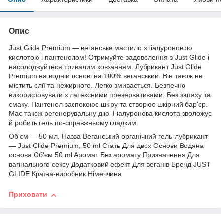
Опис
Just Glide Premium — веганське мастило з гіалуроновою
кислотою і пантенолом! Отримуйте задоволення з Just Glide і
насолоджуйтеся тривалим ковзанням. Лубрикант Just Glide
Premium на водній основі на 100% веганський. Він також не
містить олії та нежирного. Легко змивається. Безпечно
використовувати з латексними презервативами. Без запаху та
смаку. Пантенол заспокоює шкіру та створює шкірний бар'єр.
Має також регенерувальну дію. Гіалуронова кислота зволожує
й робить гель по-справжньому гладким.
Об'єм — 50 мл. Назва Веганський органічний гель-лубрикант
— Just Glide Premium, 50 ml Стать Для двох Основи Водяна
основа Об'єм 50 ml Аромат Без аромату Призначення Для
вагінального сексу Додатковий ефект Для веганів Бренд JUST
GLIDE Країна-виробник Німеччина
Приховати