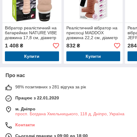
Вібратор реалістичний на
Реалістичний вібратор на
Реал
батарейках NATURE VIBE
присосці MADDOX
вібр
довжина 17,8 см, діаметр
довжина 22,2 см, діаметр
JEFF
4,6 см
6,6 см
діам
1 408
832
284
₴
₴
Купити
Купити
Про нас
98% позитивних з 281 відгука за рік
Працює з 22.01.2020
м. Дніпро
просп. Богдана Хмельницького, 118 д, Дніпро, Україна
Контакти
Сьогодні працює з 09:00 до 18:00