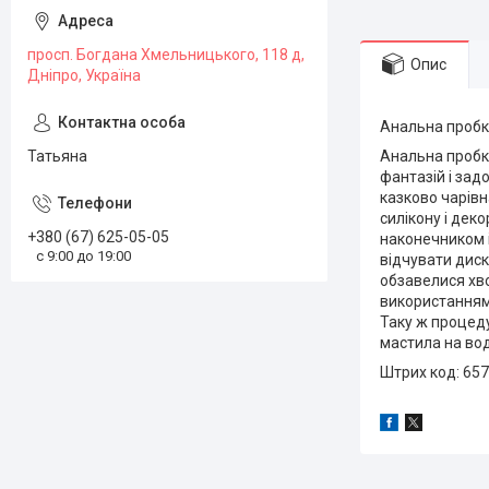
просп. Богдана Хмельницького, 118 д,
Опис
Дніпро, Україна
Анальна пробк
Татьяна
Анальна пробка
фантазій і зад
казково чарівн
силікону і дек
+380 (67) 625-05-05
наконечником і
с 9:00 до 19:00
відчувати диск
обзавелися хв
використанням 
Таку ж процед
мастила на вод
Штрих код: 65