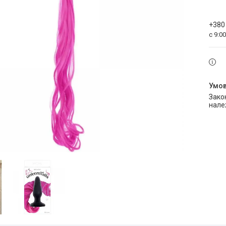
+380
с 9:0
Законом не передбачено повернення та обмін даного товару
нале