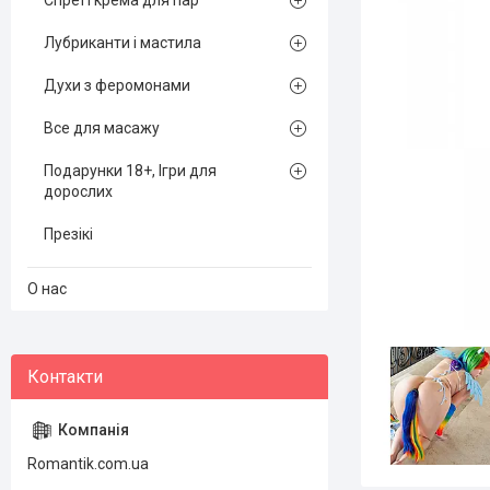
Спреї і крема для пар
Лубриканти і мастила
Духи з феромонами
Все для масажу
Подарунки 18+, Ігри для
дорослих
Презікі
О нас
Romantik.com.ua