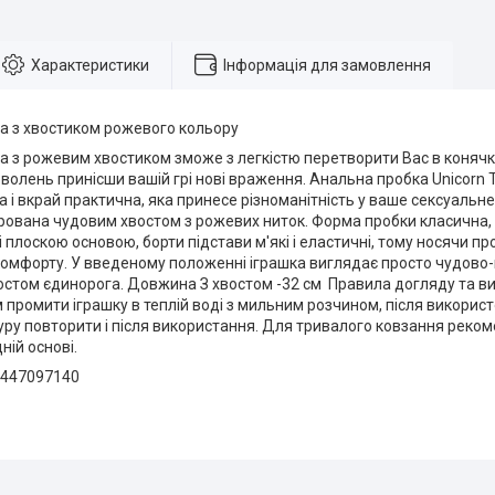
Характеристики
Інформація для замовлення
а з хвостиком рожевого кольору
 з рожевим хвостиком зможе з легкістю перетворити Вас в конячку 
оволень принісши вашій грі нові враження. Анальна пробка Unicorn T
а і вкрай практична, яка принесе різноманітність у ваше сексуальне
орована чудовим хвостом з рожевих ниток. Форма пробки класична
 плоскою основою, борти підстави м'які і еластичні, тому носячи пр
омфорту. У введеному положенні іграшка виглядає просто чудово-від
остом єдинорога. Довжина З хвостом -32 см Правила догляду та в
промити іграшку в теплій воді з мильним розчином, після викорис
уру повторити і після використання. Для тривалого ковзання рек
ній основі.
7447097140