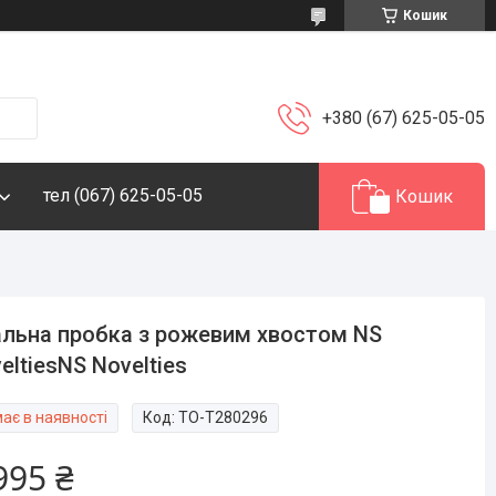
Кошик
+380 (67) 625-05-05
тел (067) 625-05-05
Кошик
льна пробка з рожевим хвостом NS
eltiesNS Novelties
ає в наявності
Код:
TO-T280296
995 ₴