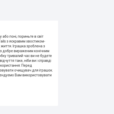
або поні, пориньте в світ
ails з яскравим хвостиком-
 життя. Іграшка зроблена з
, з добре вираженим конічним
обку тривалий час ви не будете
чуття таке, ніби ви і справді
икористання: Перед
товувати очищувач для іграшок.
омендуємо Вам використовувати