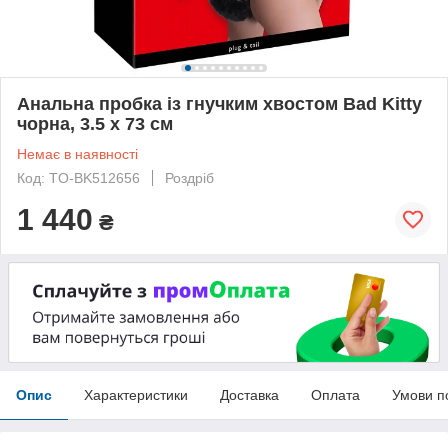
Анальна пробка із гнучким хвостом Bad Kitty
чорна, 3.5 х 73 см
Немає в наявності
Код: TO-BK512656
Роздріб
1 440
₴
Опис
Характеристики
Доставка
Оплата
Умови п