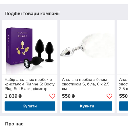
Подібні товари компанії
Набір анальних пробок із
Анальна пробка з білим
Анал
кристалом Rianne S: Booty
хвостиком S, біла, 6 х 2.5
хвос
Plug Set Black, діаметр
см
2.5 
2,7см, 3,5см, 4,1см
1 839
550
550
₴
₴
Купити
Купити
Про нас