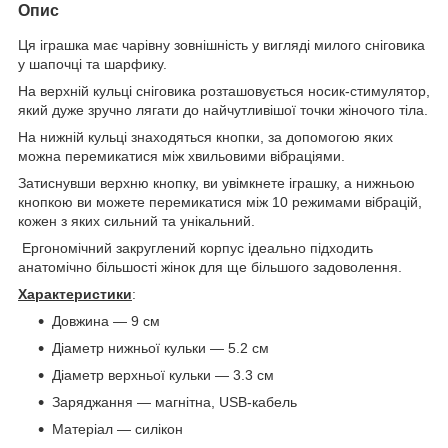
Опис
Ця іграшка має чарівну зовнішність у вигляді милого сніговика
у шапочці та шарфику.
На верхній кульці сніговика розташовується носик-стимулятор,
який дуже зручно лягати до найчутливішої точки жіночого тіла.
На нижній кульці знаходяться кнопки, за допомогою яких
можна перемикатися між хвильовими вібраціями.
Затиснувши верхню кнопку, ви увімкнете іграшку, а нижньою
кнопкою ви можете перемикатися між 10 режимами вібрацій,
кожен з яких сильний та унікальний.
Ергономічний закруглений корпус ідеально підходить
анатомічно більшості жінок для ще більшого задоволення.
Характеристики
:
Довжина — 9 см
Діаметр нижньої кульки — 5.2 см
Діаметр верхньої кульки — 3.3 см
Заряджання — магнітна, USB-кабель
Матеріал — силікон