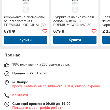
Лубрикант на силіконовій
Лубрикант на силіконовій
Ерот
основі System JO
основі System JO
жіно
PREMIUM - ORIGINAL (30
PREMIUM COOLING 30
чорн
мл)
мл
QUEN
679
679
2 1
₴
₴
Pass
Купити
Купити
Про нас
98% позитивних з 283 відгуків за рік
Працює з 22.01.2020
м. Дніпро
просп. Богдана Хмельницького, 118 д, Дніпро, Україна
Контакти
Сьогодні працює з 09:00 до 19:00
Показати весь графік роботи