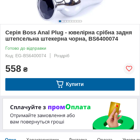
Серія Boss Anal Plug - ювелірна срібна задня
штепсельна штекерна чорна, BS6400074
Готово до відправки
Код: EG-BS6400074
Роздріб
558
₴
Купити
Опис
Характеристики
Доставка
Оплата
Умови п