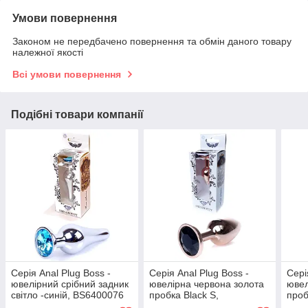
Умови повернення
Законом не передбачено повернення та обмін даного товару
належної якості
Всі умови повернення
Подібні товари компанії
Серія Anal Plug Boss -
Серія Anal Plug Boss -
Сері
ювелірний срібний задник
ювелірна червона золота
ювел
світло -синій, BS6400076
пробка Black S,
проб
BS6400111
BS6