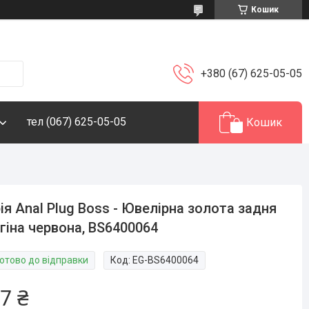
Кошик
+380 (67) 625-05-05
тел (067) 625-05-05
Кошик
ія Anal Plug Boss - Ювелірна золота задня
гіна червона, BS6400064
Готово до відправки
Код:
EG-BS6400064
7 ₴