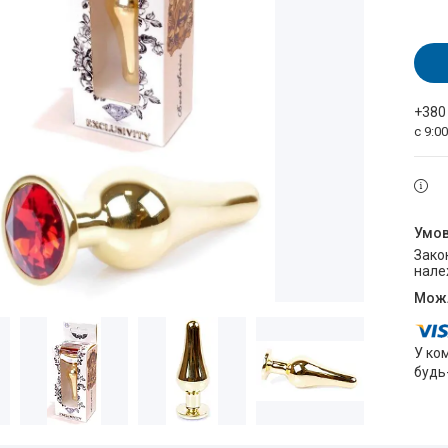
+380
с 9:0
Законом не передбачено повернення та обмін даного товару
нале
У ко
будь