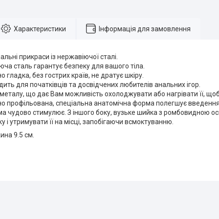
Характеристики
Інформація для замовлення
альні прикраси із нержавіючої сталі.
юча сталь гарантує безпеку для вашого тіла.
о гладка, без гострих країв, не дратує шкіру.
дить для початківців та досвідчених любителів анальних ігор.
металу, що дає Вам можливість охолоджувати або нагрівати її, щ
но профільована, спеціальна анатомічна форма полегшує введення
а чудово стимулює. З іншого боку, вузьке шийка з ромбовидною о
у і утримувати її на місці, запобігаючи всмоктуванню.
на 9.5 см.