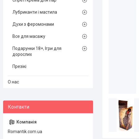
Спреї і крема для пар
Лубриканти і мастила
Духи з феромонами
Все для масажу
Подарунки 18+, Ігри для
дорослих
Презікі
О нас
Romantik.com.ua