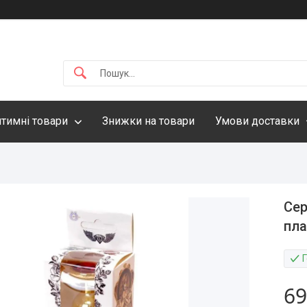
нтимні товари
Знижки на товари
Умови доставки
Сер
пла
69