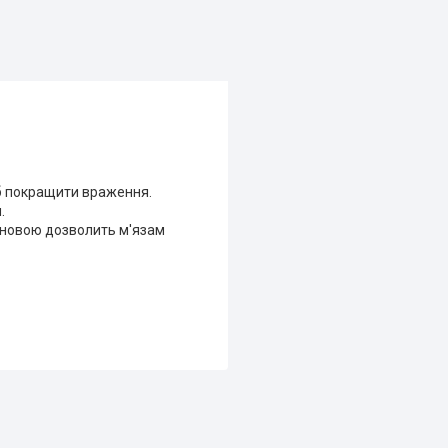
об покращити враження.
.
сновою дозволить м'язам