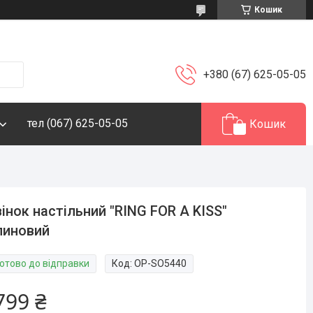
Кошик
+380 (67) 625-05-05
тел (067) 625-05-05
Кошик
інок настільний "RING FOR A KISS"
линовий
Готово до відправки
Код:
OP-SO5440
799 ₴