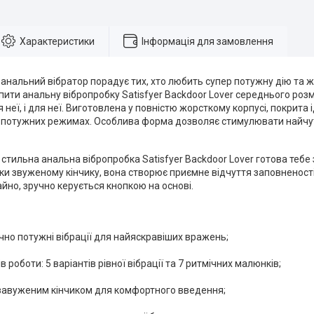
Характеристики
Інформація для замовлення
анальний вібратор порадує тих, хто любить супер потужну дію та 
ити анальну вібропробку Satisfyer Backdoor Lover середнього розм
ля неї, і для неї. Виготовлена у повністю жорсткому корпусі, покри
2 потужних режимах. Особлива форма дозволяє стимулювати найчут
стильна анальна вібропробка Satisfyer Backdoor Lover готова тебе 
и звуженому кінчику, вона створює приємне відчуття заповненості
чайно, зручно керується кнопкою на основі.
но потужні вібрації для найяскравіших вражень;
 роботи: 5 варіантів рівної вібрації та 7 ритмічних малюнків;
завуженим кінчиком для комфортного введення;