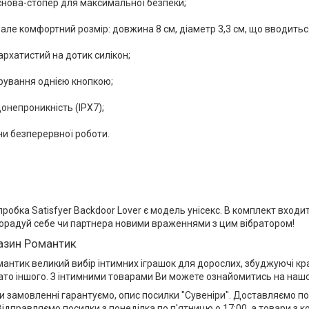
нова-стопер для максимальної безпеки;
 але комфортний розмір: довжина 8 см, діаметр 3,3 см, що вводитьс
бархатистий на дотик силікон;
рування однією кнопкою;
онепроникність (IPX7);
ни безперервної роботи.
робка Satisfyer Backdoor Lover є модель унісекс. В комплект входи
орадуй себе чи партнера новими враженнями з цим вібратором!
газин Романтик
антик великий вибір інтимних іграшок для дорослих, збуджуючі кра
гато іншого. З інтимними товарами Ви можете ознайомитись на нашо
и замовленні гарантуємо, опис посилки "Сувеніри". Доставляємо поси
Відправляємо посилки з понеділка по п'ятницю о 17:00, а товари з к