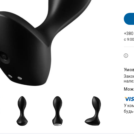
+380
с 9:0
Законом не передбачено повернення та обмін даного товару
нале
У ко
будь