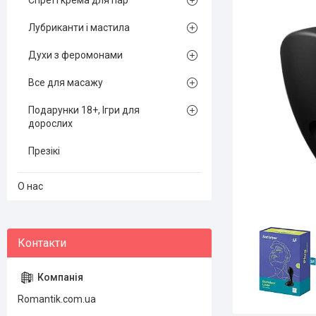
Спреї і крема для пар
Лубриканти і мастила
Духи з феромонами
Все для масажу
Подарунки 18+, Ігри для
дорослих
Презікі
О нас
Romantik.com.ua