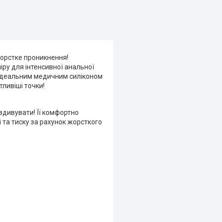
жорстке проникнення!
іру для інтенсивної анальної
та ідеальним медичним силіконом
ливіші точки!
здивувати! Її комфортно
 та тиску за рахунок жорсткого