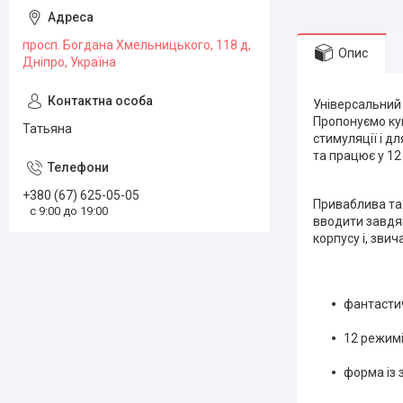
просп. Богдана Хмельницького, 118 д,
Опис
Дніпро, Україна
Універсальний 
Пропонуємо куп
Татьяна
стимуляції і д
та працює у 1
+380 (67) 625-05-05
Приваблива та 
с 9:00 до 19:00
вводити завдяк
корпусу і, зви
фантастич
12 режимів
форма із 