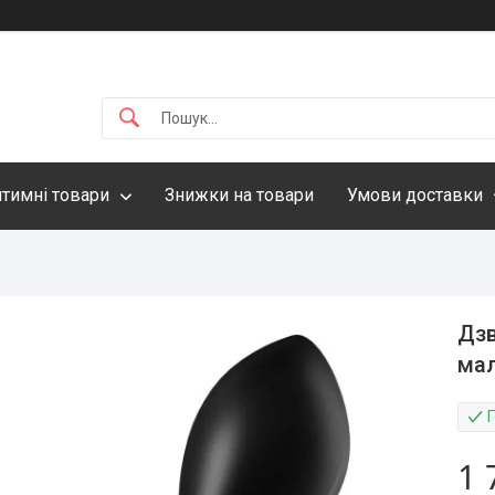
нтимні товари
Знижки на товари
Умови доставки
Дзв
ма
1 