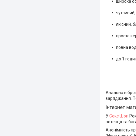
широка ос
чутливий,
якісний, 
просте ке
повна вод
до 1 годи
Анальна віброп
заряджання. П
Інтернет ма
У
Секс Шоп
Ром
потенції та ба
Анонімність пр
"Нова пошта". 