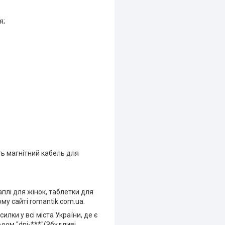
я;
ть магнітний кабель для
плі для жінок, таблетки для
му сайті romantik.com.ua.
лки у всі міста України, де є
одом "dni-***"(Збудливі