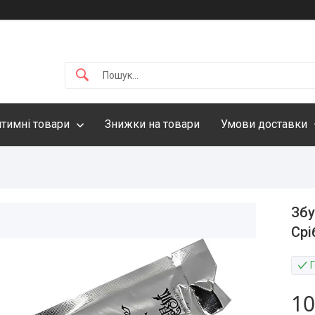
нтимні товари
Знижки на товари
Умови доставки
Збу
Срі
10