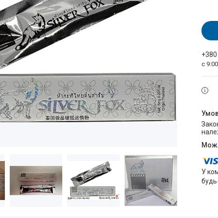
+380
с 9:0
Законом не передбачено повернення та обмін даного товару
нале
У ко
будь