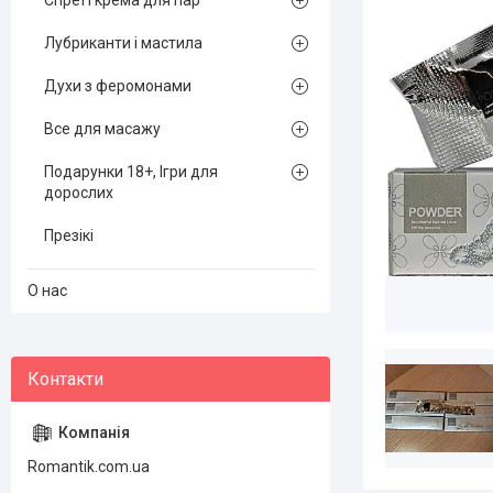
Спреї і крема для пар
Лубриканти і мастила
Духи з феромонами
Все для масажу
Подарунки 18+, Ігри для
дорослих
Презікі
О нас
Romantik.com.ua