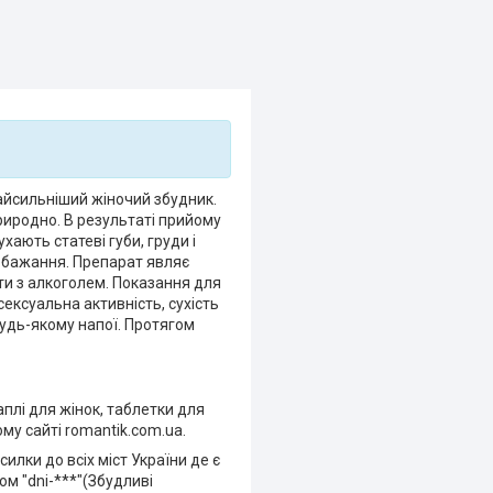
найсильніший жіночий збудник.
риродно. В результаті прийому
хають статеві губи, груди і
е бажання. Препарат являє
ти з алкоголем. Показання для
сексуальна активність, сухість
будь-якому напої. Протягом
плі для жінок, таблетки для
му сайті romantik.com.ua.
илки до всіх міст України де є
ом "dni-***"(Збудливі