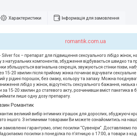
Характеристики
Інформація для замовлення
romantik.com.ua
- Silver fox – препарат для підвищення сексуального лібідо жінок, 
 з натуральних компонентів, збудження відбувається швидко та п
нки збільшується вагінальна секреція, звужуються стінки піхви, набу
ез 15-20 хвилин після прийому жінка починає відчувати сексуальн
й у рідині порошок, без смаку, кольору та запаху. Можна поєднува
зниження лібідо у жінок, відсутність сексуального бажання, низька 
и за 15-20 хвилин до статевого акту, розчинивши вміст пакетика в 
иймати лише одну дозу препарату.
газин Романтик
антик великий вибір інтимних іграшок для дорослих, збуджуючі кра
гато іншого. З інтимними товарами Ви можете ознайомитись на нашо
и замовленні гарантуємо, опис посилки "Сувеніри". Доставляємо пос
Надсилаємо посилки з понеділка по п'ятницю о 17:00, а товари з код