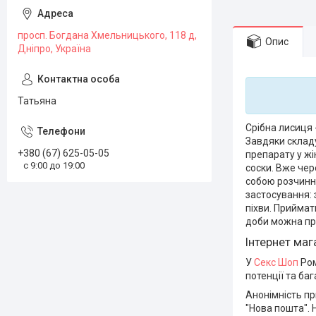
просп. Богдана Хмельницького, 118 д,
Опис
Дніпро, Україна
Татьяна
Срібна лисиця 
Завдяки складу
+380 (67) 625-05-05
препарату у жі
с 9:00 до 19:00
соски. Вже чер
собою розчинни
застосування: 
піхви. Приймат
доби можна пр
Інтернет ма
У
Секс Шоп
Ром
потенції та ба
Анонімність пр
"Нова пошта". 