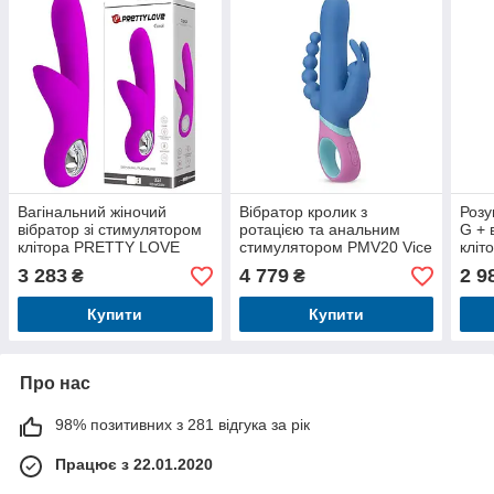
Вагінальний жіночий
Вібратор кролик з
Розу
вібратор зі стимулятором
ротацією та анальним
G + 
клітора PRETTY LOVE
стимулятором PMV20 Vice
кліт
Carol
- Double Vibrator
дода
3 283
4 779
2 9
₴
₴
Купити
Купити
Про нас
98% позитивних з 281 відгука за рік
Працює з 22.01.2020