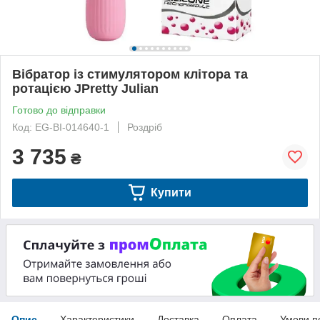
Вібратор із стимулятором клітора та
ротацією JPretty Julian
Готово до відправки
Код: EG-BI-014640-1
Роздріб
3 735
₴
Купити
Опис
Характеристики
Доставка
Оплата
Умови п