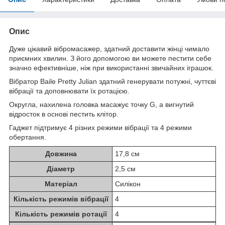
Опис
Дуже цікавий вібромасажер, здатний доставити жінці чимало
приємних хвилин. З його допомогою ви можете пестити себе
значно ефективніше, ніж при використанні звичайних іграшок.
Вібратор Baile Pretty Julian здатний генерувати потужні, чуттєві
вібрації та доповнювати їх ротацією.
Округла, нахилена головка масажує точку G, а вигнутий
відросток в основі пестить клітор.
Гаджет підтримує 4 різних режими вібрації та 4 режими
обертання.
Довжина
17,8 см
Діаметр
2,5 см
Матеріал
Силікон
Кількість режимів вібрації
4
Кількість режимів ротації
4