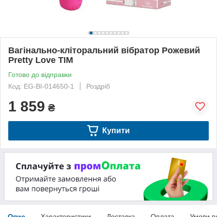
Вагінально-кліторальний вібратор Рожевий
Pretty Love TIM
Готово до відправки
Код: EG-BI-014650-1
Роздріб
1 859
₴
Купити
Опис
Характеристики
Доставка
Оплата
Умови п