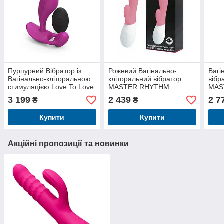
Пурпурний Вібратор із
Рожевий Вагінально-
Вагі
Вагінально-кліторальною
кліторальний вібратор
віб
стимуляцією Love To Love
MASTER RHYTHM
MAS
WITTY - SWEET ORCHID
3 199
2 439
2 7
₴
₴
Купити
Купити
Акційні пропозиції та новинки