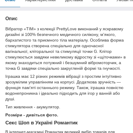
Опис
Вібратор «TIM» з колекції PrettyLove виконаний у яскравому
дизайні зі 100% безпечного медичного силікону, м'якого,
бархатистого та приємного тіла матеріалу. Особлива форма
стимулятора створена спеціально для одночасної
вагінальної, кліторальної та стимуляції точки G. Клітор
стимулюється завдяки невеликому відростку зі «щіточками» в
якому знаходиться потужний і безшумний вібромоторчик, а
точка G завдяки спеціально закругленій формі та гнучкості.
Іграшка має 12 різних режимів вібрації з простим інтуїтивно
зрозумілим управлінням на корпусі. Додаткова зручність —
функція пам'яті останнього режиму. Також, іграшка повністю
водонепроникна і ідеально підходить для ігор у ванній або
душі.
Тип живлення - акумулятор.
Розміри - дивіться фото.
Секс Шоп в Україні Романтик
В інтернет-магазині Романтик великий вибір товарів для