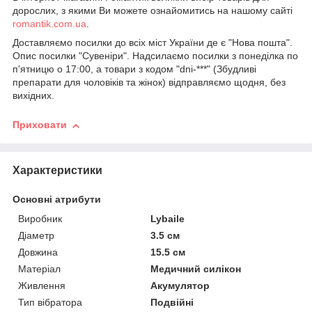
дорослих, з якими Ви можете ознайомитись на нашому сайті
romantik.com.ua
.
Доставляємо посилки до всіх міст України де є "Нова пошта".
Опис посилки "Сувеніри". Надсилаємо посилки з понеділка по
п'ятницю о 17:00, а товари з кодом "dni-***" (Збудливі
препарати для чоловіків та жінок) відправляємо щодня, без
вихідних.
Приховати
Характеристики
Основні атрибути
Виробник
Lybaile
Діаметр
3.5 см
Довжина
15.5 см
Матеріал
Медичний силікон
Живлення
Акумулятор
Тип вібратора
Подвійні