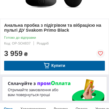
Анальна пробка з підігрівом та вібрацією на
пульті ДУ Svakom Primo Black
Готово до відправки
Код: OP-SO4837
Роздріб
3 959
₴
Купити
Опис
Характеристики
Доставка
Оплата
Умови п