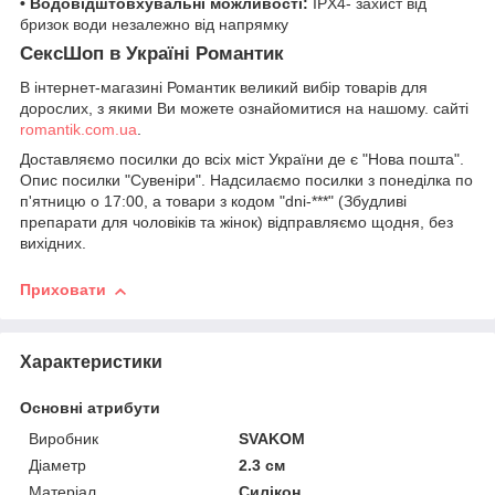
• Водовідштовхувальні можливості:
IPX4- захист від
бризок води незалежно від напрямку
СексШоп в Україні Романтик
В інтернет-магазині Романтик великий вибір товарів для
дорослих, з якими Ви можете ознайомитися на нашому. сайті
romantik.com.ua
.
Доставляємо посилки до всіх міст України де є "Нова пошта".
Опис посилки "Сувеніри". Надсилаємо посилки з понеділка по
п'ятницю о 17:00, а товари з кодом "dni-***" (Збудливі
препарати для чоловіків та жінок) відправляємо щодня, без
вихідних.
Приховати
Характеристики
Основні атрибути
Виробник
SVAKOM
Діаметр
2.3 см
Матеріал
Силікон