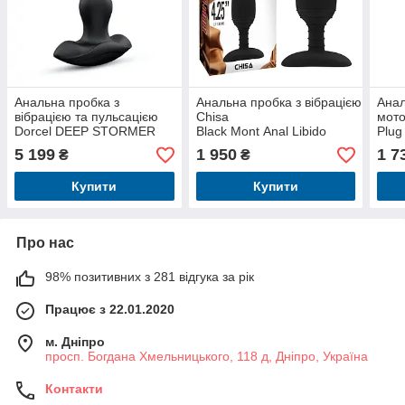
Анальна пробка з
Анальна пробка з вібрацією
Анал
вібрацією та пульсацією
Chisa
мото
Dorcel DEEP STORMER
Black Mont Anal Libido
Plug
5 199
1 950
1 7
₴
₴
Купити
Купити
Про нас
98% позитивних з 281 відгука за рік
Працює з 22.01.2020
м. Дніпро
просп. Богдана Хмельницького, 118 д, Дніпро, Україна
Контакти