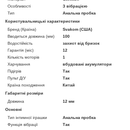
Особливості
З вібрацією
Тип
Анальна пробка
Користувальницькі характеристики
Бренд (Країна)
Svakom (США)
Вводиться довжина (мм)
100
Водостійкість
захист від бризок
Гарантія (міс)
12
Кількість моторів
1
Харчування
вбудовані акумулятори
Підігрів
Так
Пульт Д/У
Так
Країна походження
Китай
Габаритні розміри
Довжина
12 мм
Основні
Тип інтимної іграшки
Анальна пробка
Функція вібрації
Так