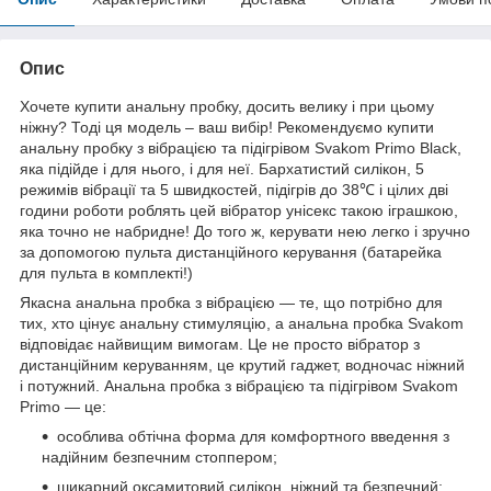
Опис
Хочете купити анальну пробку, досить велику і при цьому
ніжну? Тоді ця модель – ваш вибір! Рекомендуємо купити
анальну пробку з вібрацією та підігрівом Svakom Primo Black,
яка підійде і для нього, і для неї. Бархатистий силікон, 5
режимів вібрації та 5 швидкостей, підігрів до 38℃ і цілих дві
години роботи роблять цей вібратор унісекс такою іграшкою,
яка точно не набридне! До того ж, керувати нею легко і зручно
за допомогою пульта дистанційного керування (батарейка
для пульта в комплекті!)
Якасна анальна пробка з вібрацією — те, що потрібно для
тих, хто цінує анальну стимуляцію, а анальна пробка Svakom
відповідає найвищим вимогам. Це не просто вібратор з
дистанційним керуванням, це крутий гаджет, водночас ніжний
і потужний. Анальна пробка з вібрацією та підігрівом Svakom
Primo — це:
особлива обтічна форма для комфортного введення з
надійним безпечним стоппером;
шикарний оксамитовий силікон, ніжний та безпечний;