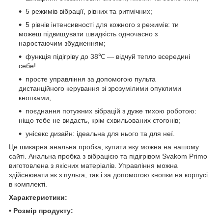
5 режимів вібрації, рівних та ритмічних;
5 рівнів інтенсивності для кожного з режимів: ти
можеш підвищувати швидкість одночасно з
наростаючим збудженням;
функція підігріву до 38℃ — відчуй тепло всередині
себе!
просте управління за допомогою пульта
дистанційного керування зі зрозумілими опуклими
кнопками;
поєднання потужних вібрацій з дуже тихою роботою:
ніщо тебе не видасть, крім схвильованих стогонів;
унісекс дизайн: ідеальна для нього та для неї.
Це шикарна анальна пробка, купити яку можна на нашому
сайті. Анальна пробка з вібрацією та підігрівом Svakom Primo
виготовлена з якісних матеріалів. Управління можна
здійснювати як з пульта, так і за допомогою кнопки на корпусі.
в комплекті.
Характеристики:
• Розмір продукту: