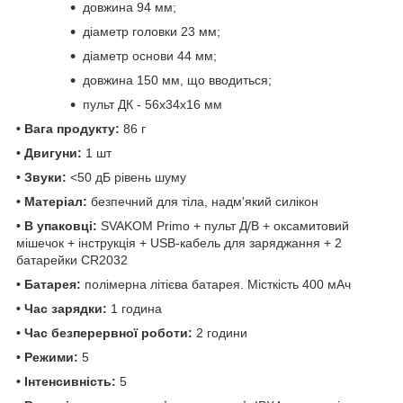
довжина 94 мм;
діаметр головки 23 мм;
діаметр основи 44 мм;
довжина 150 мм, що вводиться;
пульт ДК - 56х34х16 мм
• Вага продукту:
86 г
• Двигуни:
1 шт
• Звуки:
<50 дБ рівень шуму
• Матеріал:
безпечний для тіла, надм'який силікон
• В упаковці:
SVAKOM Primo + пульт Д/В + оксамитовий
мішечок + інструкція + USB-кабель для заряджання + 2
батарейки CR2032
• Батарея:
полімерна літієва батарея. Місткість 400 мАч
• Час зарядки:
1 година
• Час безперервної роботи:
2 години
• Режими:
5
• Інтенсивність:
5