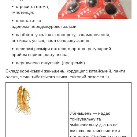
стреси та втома,
імпотенція;
простатит та
аденома передміхурової залози;
слабкість у колінах і попереку, запаморочення,
пітливість уві сні, часті сечовипускання;
невеликі розміри статевого органа: регулярний
прийом сприяє росту члена;
передчасна еякуляція (прогремія).
Склад: корейський женьшень, кордицепс китайський, панти
оленя, яєчні тибетського якика, сніговий лотос та ін.
Женьшень — надає
тонізувальну та
зміцнювальну дію на всі
життєво важливі системи
організму. Особливо на сечо-