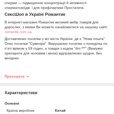
сперми — підвищенню концентрації й активності
сперматозоїдів і для профілактики Простатита.
СексШоп в Україні Романтик
В інтернет-магазині Романтик великий вибір товарів для
дорослих, з якими Ви можете ознайомитися на нашому сайті
romantik.com.ua
.
Доставляємо посилки у всі міста України, де є "Нова пошта".
Опис посилки "Сувеніри". Вирушаємо посилки з понеділка по
п'яті врімом у 59 годин, а товари з кодом "dni-***" (Вимужні
препарати для чоловіків і жінок) відправляємо щодня, без
вихідних.
Приховати
Характеристики
Основні
Країна виробник
Китай