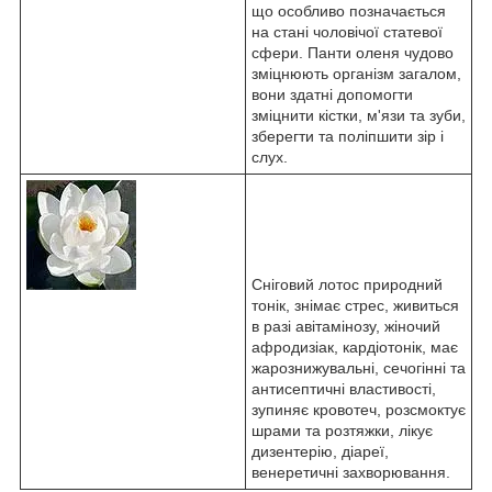
що особливо позначається
на стані чоловічої статевої
сфери. Панти оленя чудово
зміцнюють організм загалом,
вони здатні допомогти
зміцнити кістки, м'язи та зуби,
зберегти та поліпшити зір і
слух.
Сніговий лотос природний
тонік, знімає стрес, живиться
в разі авітамінозу, жіночий
афродизіак, кардіотонік, має
жарознижувальні, сечогінні та
антисептичні властивості,
зупиняє кровотеч, розсмоктує
шрами та розтяжки, лікує
дизентерію, діареї,
венеретичні захворювання.