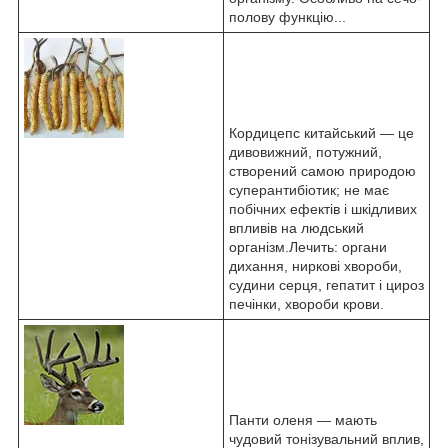
полову функцію...
Кордицепс китайський — це
дивовижний, потужний,
створений самою природою
суперантибіотик; не має
побічних ефектів і шкідливих
впливів на людський
організм.Лечить: органи
дихання, ниркові хвороби,
судини серця, гепатит і цироз
печінки, хвороби крови.
Панти оленя ― мають
чудовий тонізувальний вплив,