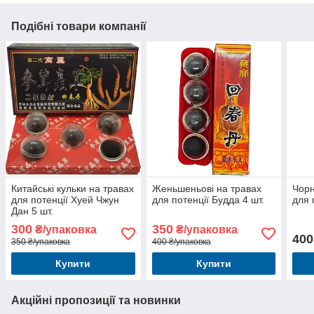
Подібні товари компанії
Китайські кульки на травах
Женьшеньові на травах
Чорн
для потенції Хуей Чжун
для потенції Будда 4 шт.
для 
Дан 5 шт.
300
350
₴/упаковка
₴/упаковка
400
350 ₴/упаковка
400 ₴/упаковка
Купити
Купити
Акційні пропозиції та новинки