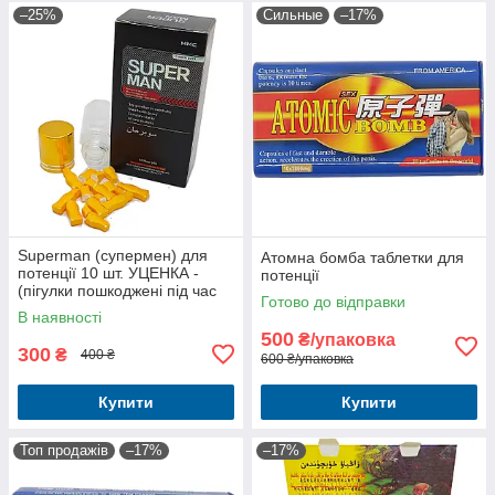
–25%
Сильные
–17%
Superman (супермен) для
Атомна бомба таблетки для
потенції 10 шт. УЦЕНКА -
потенції
(пігулки пошкоджені під час
Готово до відправки
доставляння)
В наявності
500
₴/упаковка
300
₴
400 ₴
600 ₴/упаковка
Купити
Купити
Топ продажів
–17%
–17%