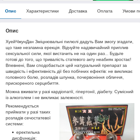
Опис
Характеристики
Доставка
Оплата
Умови п
Опис
ХуейЧжунДан Зміцнювальні пилюлі дадуть Вам змогу згадати,
що таке незламна ерекція. Відчуйте надзвичайний приплив
сексуальної сили, якої вистачить не на один раз... Будьте
готові до того, що тривалість статевого акту неабияк зростає!
Впевнені, Вам сподобається цей натуральний препарат за
швидкість і ефективність дії без побічних ефектів: не викликає
головного болю, розладів шлунка, почервоніння обличчя,
прискореного серцебиття.
Можна вживати у разі кардіопатії, гіпертонії, діабету. Сумісний
із алкоголем і не викликає залежності.
Рекомендується
приймати у разі таких
розладів сечостатевої
системи:
еректильна
дисфункція;