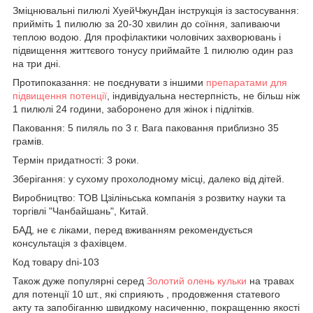
Зміцнювальні пилюлі ХуейЧжунДан інструкція із застосування:
прийміть 1 пилюлю за 20-30 хвилин до соїння, запиваючи
теплою водою. Для профілактики чоловічих захворювань і
підвищення життєвого тонусу приймайте 1 пилюлю один раз
на три дні.
Протипоказання: не поєднувати з іншими
препаратами для
підвищення потенції
, індивідуальна нестерпність, не більш ніж
1 пилюлі 24 години, заборонено для жінок і підлітків.
Паковання: 5 пиляль по 3 г. Вага паковання приблизно 35
грамів.
Термін придатності: 3 роки.
Зберігання: у сухому прохолодному місці, далеко від дітей.
Виробництво: ТОВ Цзіліньська компанія з розвитку науки та
торгівлі "Чанбайшань", Китай.
БАД, не є ліками, перед вживанням рекомендується
консультація з фахівцем.
Код товару dni-103
Також дуже популярні серед
Золотий олень кульки
на травах
для потенції 10 шт., які сприяють , продовження статевого
акту та запобіганню швидкому насиченню, покращенню якості