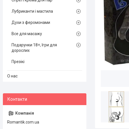
Спреї і крема для пар
Лубриканти і мастила
Духи з феромонами
Все для масажу
Подарунки 18+, Ігри для
дорослих
Презікі
О нас
Romantik.com.ua