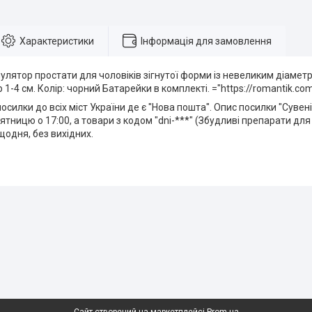
Характеристики
Інформація для замовлення
лятор простати для чоловіків зігнутої форми із невеликим діаметро
 1-4 см. Колір: чорний Батарейки в комплекті. ="https://romantik.co
силки до всіх міст України де є "Нова пошта". Опис посилки "Сувен
ятницю о 17:00, а товари з кодом "dni-***" (Збудливі препарати для 
одня, без вихідних.