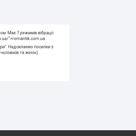
м. Має 7 режимів вібрації.
m.ua/">romantik.com.ua.
іри". Надсилаємо посилки з
чоловіків та жінок)