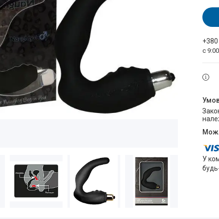
+380
с 9:0
Законом не передбачено повернення та обмін даного товару
нале
У ко
будь