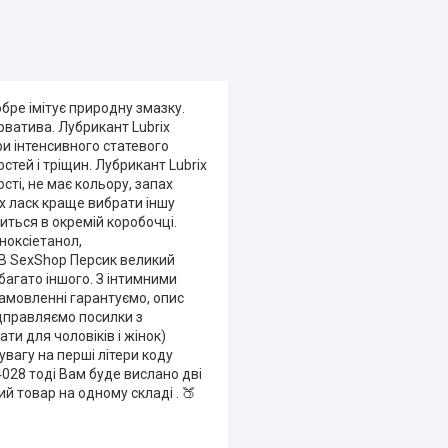
бре імітує природну змазку.
рватива. Лубрикант Lubrix
ри інтенсивного статевого
стей і тріщин. Лубрикант Lubrix
сті, не має кольору, запах
х ласк краще вибрати іншу
диться в окремій коробочці.
ноксіетанол,
 В SexShop Персик великий
 багато іншого. З інтимними
замовленні гарантуємо, опис
ідправляємо посилки з
ти для чоловіків і жінок)
увагу на перші літери коду
4028 тоді Вам буде вислано дві
й товар на одному складі . 🍑