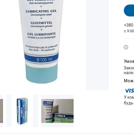
+380
с 9:0
Законом не передбачено повернення та обмін даного товару
нале
У ко
будь