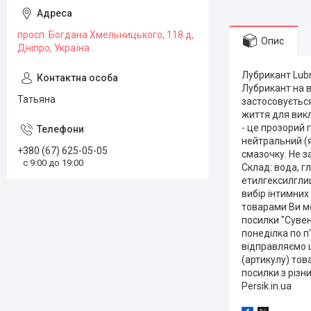
просп. Богдана Хмельницького, 118 д,
Опис
Дніпро, Україна
Лубрикант Lubr
Лубрикант на в
Татьяна
застосовується
життя для викл
- це прозорий 
нейтральний (
+380 (67) 625-05-05
смазочку. Не за
с 9:00 до 19:00
Склад: вода, г
етилгексилглиц
вибір інтимних
товарами Ви мо
посилки "Сувен
понеділка по п
відправляємо щ
(артикулу) тов
посилки з різн
Persik.in.ua