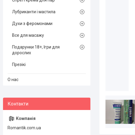
Спреї і крема для пар
Лубриканти і мастила
Духи з феромонами
Все для масажу
Подарунки 18+, Ігри для
дорослих
Презікі
О нас
Romantik.com.ua