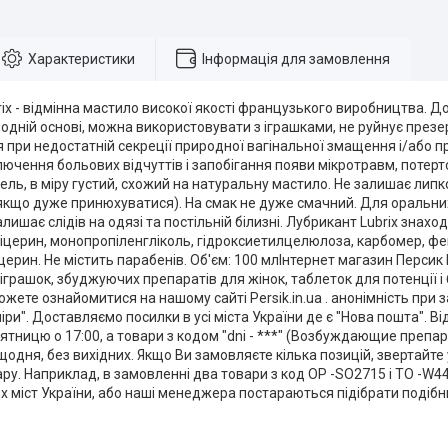
Характеристики
Інформація для замовлення
ix - відмінна мастило високої якості французького виробництва. До
одній основі, можна використовувати з іграшками, не руйнує презе
 при недостатній секреції природної вагінальної змащення і/або п
ючення больових відчуттів і запобігання появи мікротравм, потерто
гель, в міру густий, схожий на натуральну мастило. Не залишає липко
якщо дуже принюхуватися). На смак не дуже смачний. Для оральни
лишає слідів на одязі та постільній білизні. Лубрикант Lubrix знахо
ліцерин, монопропіленгліколь, гідроксиетилцелюлоза, карбомер, фе
ерин. Не містить парабенів. Об'єм: 100 млІнтернет магазин Персик
 іграшок, збуджуючих препаратів для жінок, таблеток для потенції і
жете ознайомитися на нашому сайті Persik.in.ua . анонімність при 
іри". Доставляємо посилки в усі міста України де є "Нова пошта". В
'ятницю о 17:00, а товари з кодом "dni - ***" (Возбуждающие препара
одня, без вихідних. Якщо Ви замовляєте кілька позицій, звертайте 
ару. Наприклад, в замовленні два товари з код OP -SO2715 і TO -W4
их міст України, або наші менеджера постараються підібрати подібни