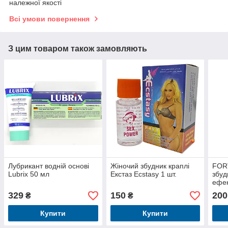
належної якості
Всі умови повернення
З цим товаром також замовляють
Лубрикант водній основі
Жіночий збудник краплі
FOR
Lubrix 50 мл
Екстаз Ecstasy 1 шт.
збуд
ефек
329
150
200
₴
₴
Купити
Купити