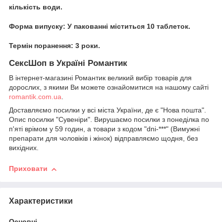
кількість води.
Форма випуску: У пакованні міститься 10 таблеток.
Термін поранення: 3 роки.
СексШоп в Україні Романтик
В інтернет-магазині Романтик великий вибір товарів для
дорослих, з якими Ви можете ознайомитися на нашому сайті
romantik.com.ua
.
Доставляємо посилки у всі міста України, де є "Нова пошта".
Опис посилки "Сувеніри". Вирушаємо посилки з понеділка по
п'яті врімом у 59 годин, а товари з кодом "dni-***" (Вимужні
препарати для чоловіків і жінок) відправляємо щодня, без
вихідних.
Приховати
Характеристики
Основні