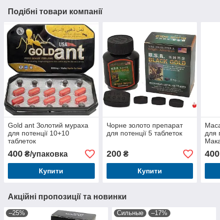
Подібні товари компанії
Gold ant Золотий мураха
Чорне золото препарат
Maca
для потенції 10+10
для потенції 5 таблеток
для 
таблеток
Мака
400
200
400
₴/упаковка
₴
Купити
Купити
Акційні пропозиції та новинки
–25%
Сильные
–17%