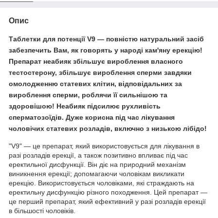
Опис
Таблетки для потенції V9 — повністю натуральний засіб
забезпечить Вам, як говорять у народі кам'яну ерекцію!
Препарат неабияк збільшує вироблення власного
тестостерону, збільшує вироблення сперми завдяки
омолодженню статевих клітин, відповідальних за
вироблення сперми, роблячи її сильнішою та
здоровішою! Неабияк підсилює рухливість
сперматозоїдів. Дуже корисна під час лікування
чоловічих статевих розладів, включно з низькою лібідо!
"V9" — це препарат, який використовується для лікування в
разі розладів ерекції, а також позитивно впливає під час
еректильної дисфункції. Він діє на природний механізм
виникнення ерекції; допомагаючи чоловікам викликати
ерекцію. Використовується чоловіками, які страждають на
еректильну дисфункцію різного походження. Цей препарат —
це перший препарат, який ефективний у разі розладів ерекції
в більшості чоловіків.