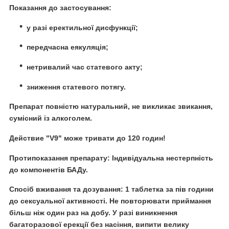
Показання до застосування:
у разі еректильної дисфункції;
передчасна еякуляція;
нетривалий час статевого акту;
зниження статевого потягу.
Препарат повністю натуральний, не викликає звикання,
сумісний із алкоголем.
Действие "V9" може тривати до 120 годин!
Протипоказання препарату: Індивідуальна нестерпність
до компонентів БАДу.
Спосіб вживання та дозування: 1 таблетка за пів години
до сексуальної активності. Не повторювати приймання
більш ніж один раз на добу. У разі виникнення
багаторазової ерекції без насіння, випити велику