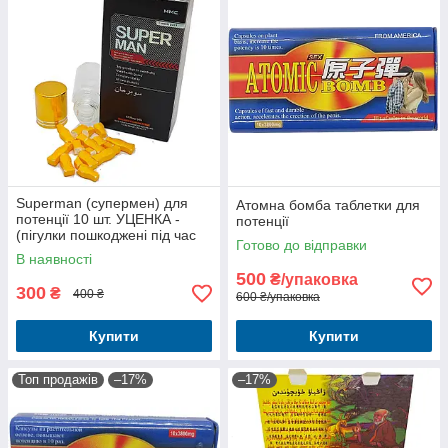
Superman (супермен) для
Атомна бомба таблетки для
потенції 10 шт. УЦЕНКА -
потенції
(пігулки пошкоджені під час
Готово до відправки
доставляння)
В наявності
500
₴/упаковка
300
₴
400 ₴
600 ₴/упаковка
Купити
Купити
Топ продажів
–17%
–17%