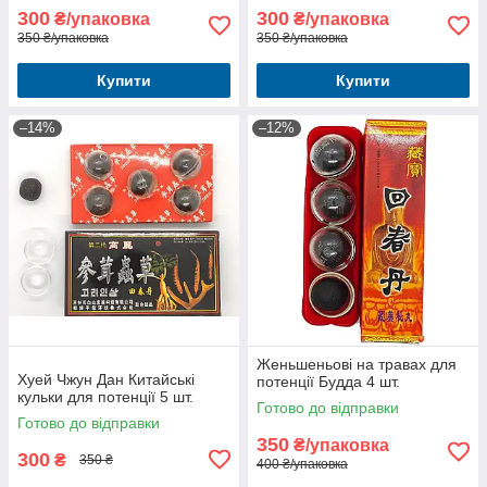
300
300
₴/упаковка
₴/упаковка
350 ₴/упаковка
350 ₴/упаковка
Купити
Купити
–14%
–12%
Женьшеньові на травах для
Хуей Чжун Дан Китайські
потенції Будда 4 шт.
кульки для потенції 5 шт.
Готово до відправки
Готово до відправки
350
₴/упаковка
300
₴
350 ₴
400 ₴/упаковка