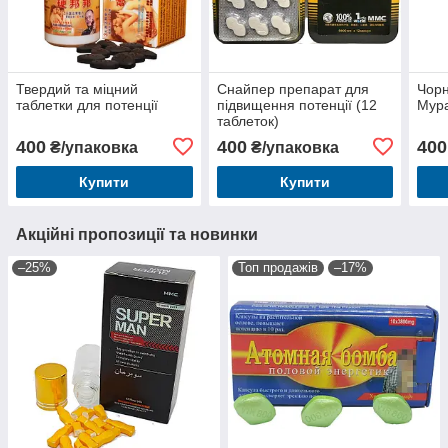
Твердий та міцний
Снайпер препарат для
Чорн
таблетки для потенції
підвищення потенції (12
Мура
таблеток)
400
400
400
₴/упаковка
₴/упаковка
Купити
Купити
Акційні пропозиції та новинки
–25%
Топ продажів
–17%