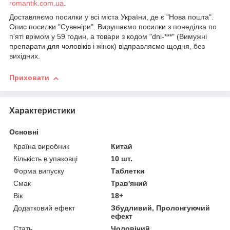
romantik.com.ua
.
Доставляємо посилки у всі міста України, де є "Нова пошта".
Опис посилки "Сувеніри". Вирушаємо посилки з понеділка по
п'яті врімом у 59 годин, а товари з кодом "dni-***" (Вимужні
препарати для чоловіків і жінок) відправляємо щодня, без
вихідних.
Приховати
Характеристики
Основні
Країна виробник
Китай
Кількість в упаковці
10 шт.
Форма випуску
Таблетки
Смак
Трав'яний
Вік
18+
Додатковий ефект
Збудливий, Пролонгуючий
ефект
Стать
Чоловічий