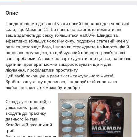
Опис
Представляємо до вашої уваги новий препарат для чоловічої
сили, і це Maxman 11. Ви навіть не встигнете помітити, як
ваша здатність до сексу збільшиться на!00%. Швидко та
ефективно збільшує чоловічу силу, подовжує статевий член у
рази та потовщує його, і якщо ви страждаєте на імпотенцію й
ранньою еякуляцією, то цей чудовий препарат розв'яже всі
ваші проблеми. А також не варто думати, що це все, на що він
здатний, препарат можна використовувати ще й для
лікування, профілактики простатиту.
Цей засіб покращує в рази якість сексуального життя!
Зробіть вашу жінку щасливою, і подаруйте їй справжню
любов, покажіть, як може бути добре.
Склад дуже простий, з
унікальних трав, що
входять до практику
давнього Китаю:
Китайський гусеничний
гриб
Акантопанакс сидячиколі