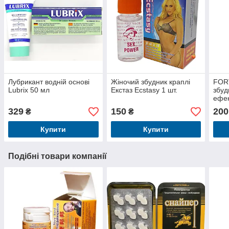
Лубрикант водній основі
Жіночий збудник краплі
FOR
Lubrix 50 мл
Екстаз Ecstasy 1 шт.
збуд
ефек
329
150
200
₴
₴
Купити
Купити
Подібні товари компанії