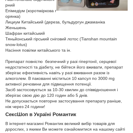
рний
Епімедіум (коротккіркова г
орянка)
Лициум Китайський (дереза, бульдургун джаманіка
Женьшень
Шафран китайський
Тяньйонський гірський сніговий лотос (Tianshan mountain
snow-lotus)
Насіння повілки китайського та ін.
Препарат повністю безпечний у разі гіпертонії, серцевої
недостатності та діабету, не бійтеся його вживати, препарат
зберігає ефективність навіть у разі вживання разом із
алкоголем. В пакованні міститься 10 капсул по 3000 mg
активної речовини для підвищення потенції.
Засіб застосовується за 10-30 хвилин до співвідношення і
зберігає свою дію до 120 годин або 5 днів.
Не допускається повторне застосування препарату раніше,
ніж через 24 години!
СексШоп в Україні Романтик
В інтернет-магазині Романтик великий вибір товарів для
дорослих, з якими Ви можете ознайомитися на нашому сайті