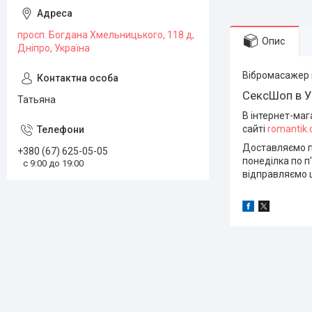
просп. Богдана Хмельницького, 118 д,
Опис
Дніпро, Україна
Вібромасажер 
СексШоп в У
Татьяна
В інтернет-маг
сайті
romantik
Доставляємо по
+380 (67) 625-05-05
понеділка по п'
с 9:00 до 19:00
відправляємо щ