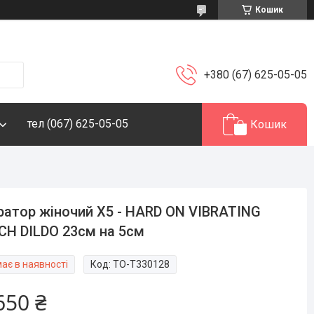
Кошик
+380 (67) 625-05-05
тел (067) 625-05-05
Кошик
ратор жіночий X5 - HARD ON VIBRATING
CH DILDO 23см на 5см
ає в наявності
Код:
TO-T330128
650 ₴