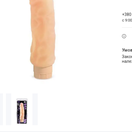
+380
с 9:0
Законом не передбачено повернення та обмін даного товару
нале