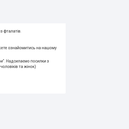
з фталатів.
ожете ознайомитись на нашому
ри". Надсилаємо посилки з
чоловіків та жінок)