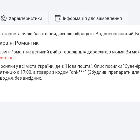
Характеристики
Інформація для замовлення
із наростаючою багатошвидкісною вібрацією. Водонепроникний. Бе
країні Романтик
азині Романтик великий вибір товарів для дорослих, з якими Ви м
.com.ua
.
силки у всі міста України, де є "Нова пошта". Опис посилки "Сувені
ятницю о 17:00, а товари з кодом "dni-***" (Збудливі препарати для 
одня, без вихідних.