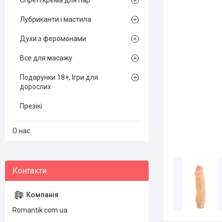
Спреї і крема для пар
Лубриканти і мастила
Духи з феромонами
Все для масажу
Подарунки 18+, Ігри для
дорослих
Презікі
О нас
Romantik.com.ua