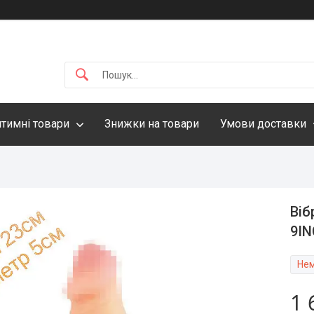
нтимні товари
Знижки на товари
Умови доставки
Віб
9IN
Нем
1 