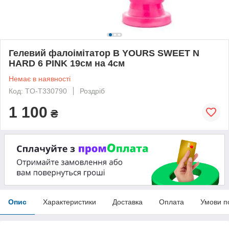
Гелевий фалоімітатор B YOURS SWEET N
HARD 6 PINK 19см на 4см
Немає в наявності
Код: TO-T330790
Роздріб
1 100
₴
Опис
Характеристики
Доставка
Оплата
Умови п