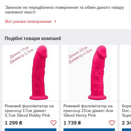
Законом не передбачено повернення та обмін даного товару
належної якості
Всі умови повернення
Подібні товари компанії
Рожевий фалоімітатор на
Рожевий фалоімітатор на
Кори
присосці 17см діамет
присосці 22см діамет 4см
Doc 
3,7см Silexd Robby Pink
Silexd Henry Pink
Supe
(Premium Silicone Dildo
- UL
1 299
1 739
2 3
₴
₴
MODEL 2 size 6")
4см