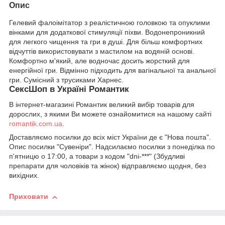
Опис
Гелевий фалоімітатор з реалістичною головкою та опуклими
вінками для додаткової стимуляції піхви. Водонепроникний
для легкого чищення та гри в душі. Для більш комфортних
відчуттів використовувати з мастилом на водяній основі.
Комфортно м'який, але водночас досить жорсткий для
енергійної гри. Відмінно підходить для вагінальної та анальної
гри. Сумісний з трусиками Харнес.
СексШоп в Україні Романтик
В інтернет-магазині Романтик великий вибір товарів для
дорослих, з якими Ви можете ознайомитися на нашому сайті
romantik.com.ua
.
Доставляємо посилки до всіх міст України де є "Нова пошта".
Опис посилки "Сувеніри". Надсилаємо посилки з понеділка по
п'ятницю о 17:00, а товари з кодом "dni-***" (Збудливі
препарати для чоловіків та жінок) відправляємо щодня, без
вихідних.
Приховати