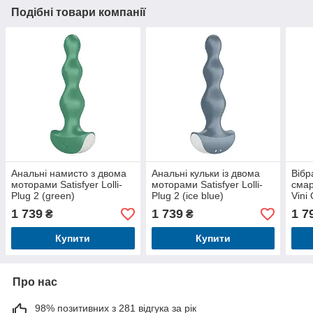
Подібні товари компанії
Анальні намисто з двома
Анальні кульки із двома
Вібр
моторами Satisfyer Lolli-
моторами Satisfyer Lolli-
смар
Plug 2 (green)
Plug 2 (ice blue)
Vini
1 739
1 739
1 7
₴
₴
Купити
Купити
Про нас
98% позитивних з 281 відгука за рік