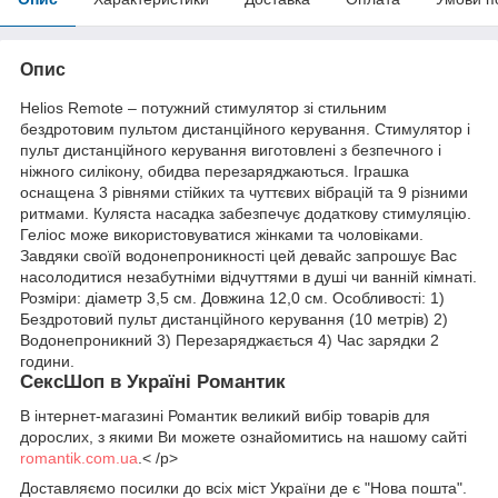
Опис
Helios Remote – потужний стимулятор зі стильним
бездротовим пультом дистанційного керування. Стимулятор і
пульт дистанційного керування виготовлені з безпечного і
ніжного силікону, обидва перезаряджаються. Іграшка
оснащена 3 рівнями стійких та чуттєвих вібрацій та 9 різними
ритмами. Куляста насадка забезпечує додаткову стимуляцію.
Геліос може використовуватися жінками та чоловіками.
Завдяки своїй водонепроникності цей девайс запрошує Вас
насолодитися незабутніми відчуттями в душі чи ванній кімнаті.
Розміри: діаметр 3,5 см. Довжина 12,0 см. Особливості: 1)
Бездротовий пульт дистанційного керування (10 метрів) 2)
Водонепроникний 3) Перезаряджається 4) Час зарядки 2
години.
СексШоп в Україні Романтик
В інтернет-магазині Романтик великий вибір товарів для
дорослих, з якими Ви можете ознайомитись на нашому сайті
romantik.com.ua
.< /p>
Доставляємо посилки до всіх міст України де є "Нова пошта".