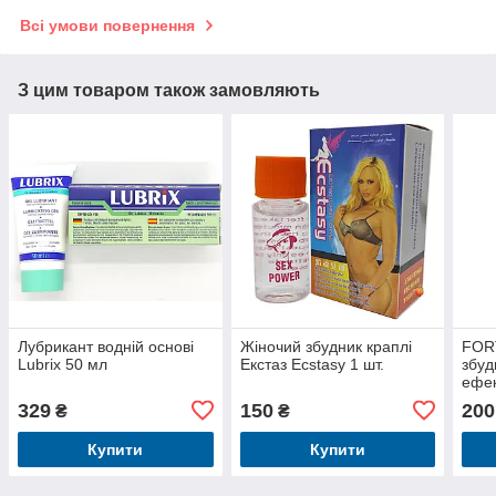
Всі умови повернення
З цим товаром також замовляють
Лубрикант водній основі
Жіночий збудник краплі
FOR
Lubrix 50 мл
Екстаз Ecstasy 1 шт.
збуд
ефек
329
150
200
₴
₴
Купити
Купити