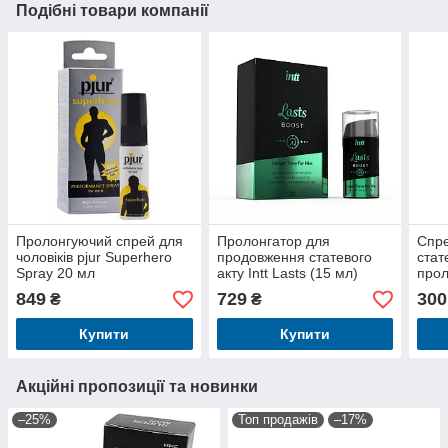
Подібні товари компанії
Пролонгуючий спрей для
Пролонгатор для
Спр
чоловіків pjur Superhero
продовження статевого
стат
Spray 20 мл
акту Intt Lasts (15 мл)
прол
Нев
849
729
300
₴
₴
на ф
Купити
Купити
Акційні пропозиції та новинки
–25%
Топ продажів
–17%