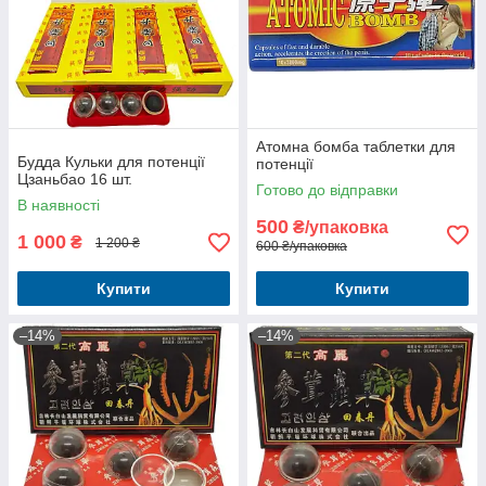
Атомна бомба таблетки для
Будда Кульки для потенції
потенції
Цзаньбао 16 шт.
Готово до відправки
В наявності
500
₴/упаковка
1 000
₴
1 200 ₴
600 ₴/упаковка
Купити
Купити
–14%
–14%