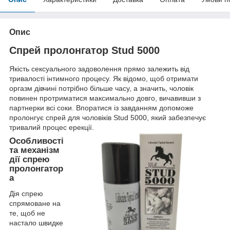
Опис
Спрей пролонгатор Stud 5000
Якість сексуального задоволення прямо залежить від
тривалості інтимного процесу. Як відомо, щоб отримати
оргазм дівчині потрібно більше часу, а значить, чоловік
повинен протриматися максимально довго, вичавивши з
партнерки всі соки. Впоратися із завданням допоможе
пролонгує спрей для чоловіків Stud 5000, який забезпечує
тривалий процес ерекції.
Особливості
та механізм
дії спрею
пролонгатор
а
Дія спрею
спрямоване на
те, щоб не
настало швидке