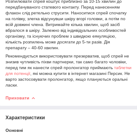
Розпилювати спрей коштує приблизно за 10-15 хвилин до
передбачуваного статевого контакту. Перед нанесенням
флакон слід ретельно струсити. Наноситися спрей спочатку
на голівку, злегка відсунувши шкіру вгорі головки, а потім по
всій довжині члена. Витримайте кілька хвилин, щоб засіб
вбралося в шкіру. Залежно від індивідуальних особливостей
організму, та існуючих проблем з швидкою еякуляцією,
кількість розпилень може досягати до 5-ти разів. Дія
препарату – 40-60 хвилин.
Рекомендується використовувати презерватив, щоб спрей не
знизив чутливість піхви партнерки, так само багато чоловіки,
перед тим як нанести спрей пролонгатор приймають
таблетки
для потенції
, які можна купити в інтернет магазині Персик. Не
варто застосовувати пролонгатор, якщо плануються оральні
ласки.
Приховати
Характеристики
Основні