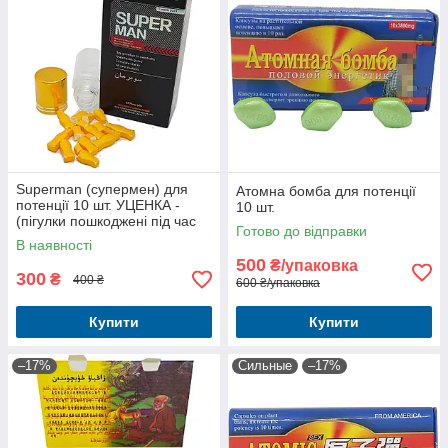
Superman (супермен) для
Атомна бомба для потенції
потенції 10 шт. УЦЕНКА -
10 шт.
(пігулки пошкоджені під час
Готово до відправки
доставляння)
В наявності
500
₴/упаковка
300
₴
400 ₴
600 ₴/упаковка
Купити
Купити
–17%
Сильные
–17%