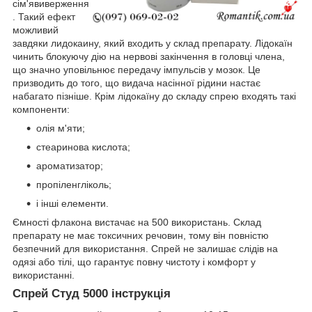
сім'явиверження
. Такий ефект
можливий
завдяки лидокаину, який входить у склад препарату. Лідокаїн
чинить блокуючу дію на нервові закінчення в головці члена,
що значно уповільнює передачу імпульсів у мозок. Це
призводить до того, що видача насінної рідини настає
набагато пізніше. Крім лідокаїну до складу спрею входять такі
компоненти:
олія м'яти;
стеаринова кислота;
ароматизатор;
пропіленгліколь;
і інші елементи.
Ємності флакона вистачає на 500 використань. Склад
препарату не має токсичних речовин, тому він повністю
безпечний для використання. Спрей не залишає слідів на
одязі або тілі, що гарантує повну чистоту і комфорт у
використанні.
Спрей Студ 5000 інструкція