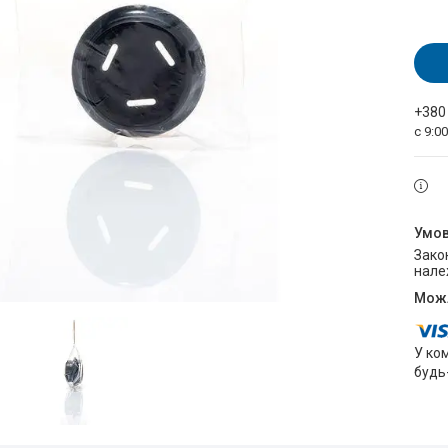
+380
с 9:0
Законом не передбачено повернення та обмін даного товару
нале
У ко
будь