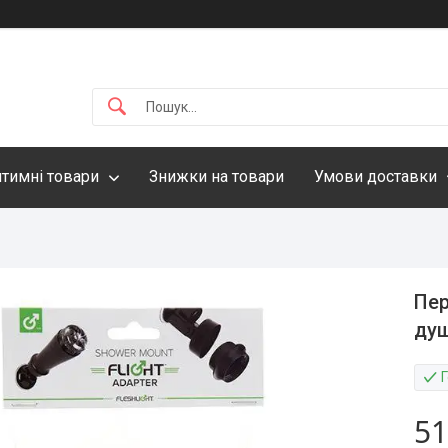
нтимні товари
Знижки на товари
Умови доставки
Пер
душ
51