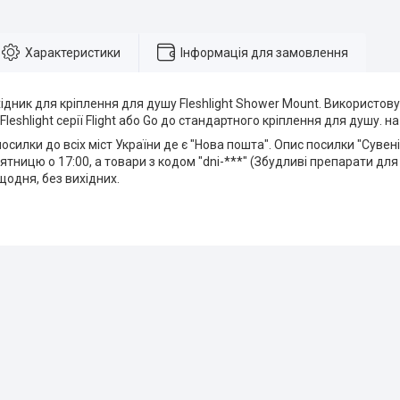
Характеристики
Інформація для замовлення
ідник для кріплення для душу Fleshlight Shower Mount. Використо
Fleshlight серії Flight або Go до стандартного кріплення для душу. н
силки до всіх міст України де є "Нова пошта". Опис посилки "Сувен
ятницю о 17:00, а товари з кодом "dni-***" (Збудливі препарати для 
одня, без вихідних.