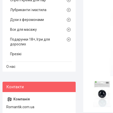
Спреї і крема для пар
Лубриканти і мастила
Духи з феромонами
Все для масажу
Подарунки 18+, Ігри для
дорослих
Презікі
О нас
Romantik.com.ua