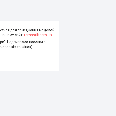
вується для приєднання моделей
а нашому сайті
romantik.com.ua
.
іри". Надсилаємо посилки з
чоловіків та жінок)