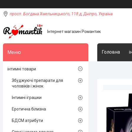
просп. Богдана Хмельницького, 118 д, Дніпро, Україна
Інтернет магазин Романтик
Головна
і
інтимні товари
Збуджуючі препарати для
чоловіків і жінок
Інтимні іграшки
Еротична білизна
БДСМ атрибути