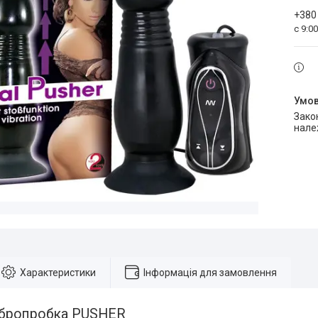
+380
с 9:0
Законом не передбачено повернення та обмін даного товару
нале
Характеристики
Інформація для замовлення
ібропробка PUSHER