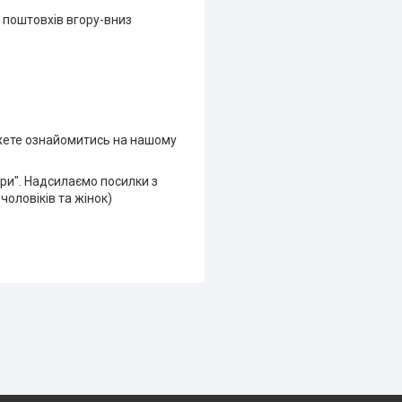
х поштовхів вгору-вниз
ожете ознайомитись на нашому
іри". Надсилаємо посилки з
чоловіків та жінок)