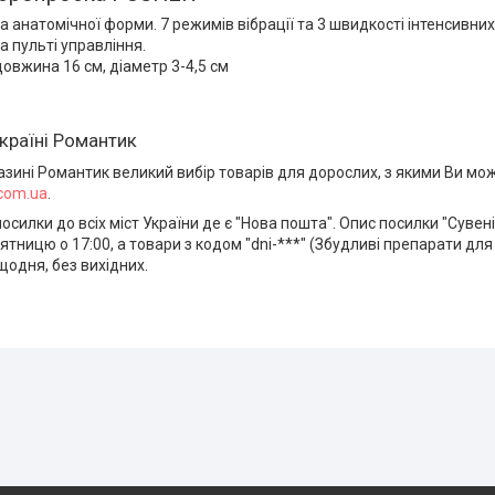
 анатомічної форми. 7 режимів вібрації та 3 швидкості інтенсивни
 пульті управління.
довжина 16 см, діаметр 3-4,5 см
країні Романтик
азині Романтик великий вибір товарів для дорослих, з якими Ви м
.com.ua
.
силки до всіх міст України де є "Нова пошта". Опис посилки "Сувен
ятницю о 17:00, а товари з кодом "dni-***" (Збудливі препарати для 
одня, без вихідних.