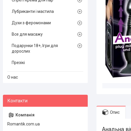
Спреї і крема для пар
Лубриканти і мастила
Духи з феромонами
Все для масажу
Подарунки 18+, Ігри для
дорослих
Презікі
О нас
Опис
Romantik.com.ua
Анальна в