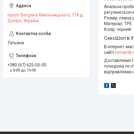
Анальна пробка
регулюються на
просп. Богдана Хмельницького, 118 д,
Розмір: повна 
Дніпро, Україна
Матеріал: TPE
Колір: чорний
СексШоп в У
Татьяна
В інтернет-маг
сайті
romantik
Доставляємо по
+380 (67) 625-05-05
понеділка по п'
с 9:00 до 19:00
відправляємо щ