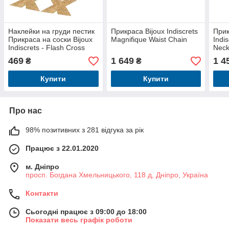
Наклейки на груди пестик
Прикраса Bijoux Indiscrets
Прик
Прикраса на соски Bijoux
Magnifique Waist Chain
Indi
Indiscrets - Flash Cross
Neck
Gold
469
1 649
1 4
₴
₴
Купити
Купити
Про нас
98% позитивних з 281 відгука за рік
Працює з 22.01.2020
м. Дніпро
просп. Богдана Хмельницького, 118 д, Дніпро, Україна
Контакти
Сьогодні працює з 09:00 до 18:00
Показати весь графік роботи