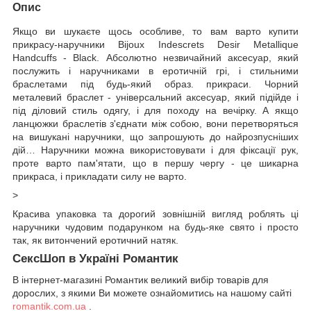
Опис
Якщо ви шукаєте щось особливе, то вам варто купити
прикрасу-наручники Bijoux Indescrets Desir Metallique
Handcuffs - Black. Абсолютно незвичайний аксесуар, який
послужить і наручниками в еротичній грі, і стильними
браслетами під будь-який образ. прикраси. Чорний
металевий браслет - універсальний аксесуар, який підійде і
під діловий стиль одягу, і для походу на вечірку. А якщо
ланцюжки браслетів з'єднати між собою, вони перетворяться
на вишукані наручники, що запрошують до найрозпусніших
дій… Наручники можна використовувати і для фіксації рук,
проте варто пам'ятати, що в першу чергу - це шикарна
прикраса, і прикладати силу не варто.
>
Красива упаковка та дорогий зовнішній вигляд роблять ці
наручники чудовим подарунком на будь-яке свято і просто
так, як витончений еротичний натяк.
СексШоп в Україні Романтик
В інтернет-магазині Романтик великий вибір товарів для
дорослих, з якими Ви можете ознайомитись на нашому сайті
romantik.com.ua
.