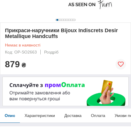
Прикраси-наручники Bijoux Indiscrets Desir
Metallique Handcuffs
Немає в наявності
Код: OP-SO2663
Роздріб
879
₴
Опис
Характеристики
Доставка
Оплата
Умови п