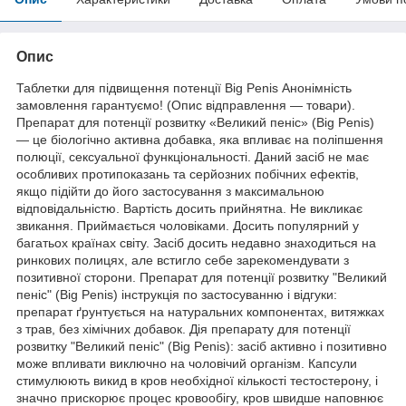
Опис
Таблетки для підвищення потенції Big Penis Анонімність
замовлення гарантуємо! (Опис відправлення ― товари).
Препарат для потенції розвитку «Великий пеніс» (Big Penis)
— це біологічно активна добавка, яка впливає на поліпшення
полюції, сексуальної функціональності. Даний засіб не має
особливих протипоказань та серйозних побічних ефектів,
якщо підійти до його застосування з максимальною
відповідальністю. Вартість досить прийнятна. Не викликає
звикання. Приймається чоловіками. Досить популярний у
багатьох країнах світу. Засіб досить недавно знаходиться на
ринкових полицях, але встигло себе зарекомендувати з
позитивної сторони. Препарат для потенції розвитку "Великий
пеніс" (Big Penis) інструкція по застосуванню і відгуки:
препарат ґрунтується на натуральних компонентах, витяжках
з трав, без хімічних добавок. Дія препарату для потенції
розвитку "Великий пеніс" (Big Penis): засіб активно і позитивно
може впливати виключно на чоловічий організм. Капсули
стимулюють викид в кров необхідної кількості тестостерону, і
значно прискорює процес кровообігу, кров швидше наповнює