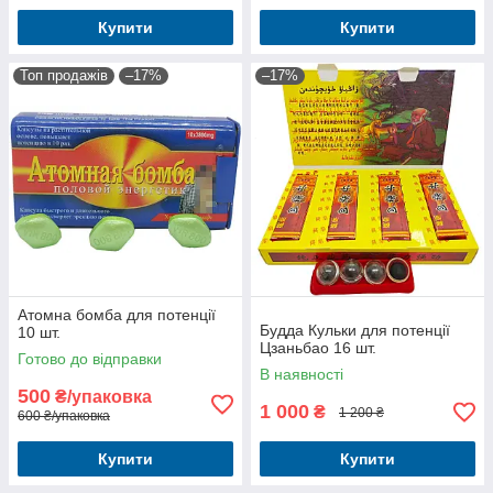
Купити
Купити
Топ продажів
–17%
–17%
Атомна бомба для потенції
Будда Кульки для потенції
10 шт.
Цзаньбао 16 шт.
Готово до відправки
В наявності
500
₴/упаковка
1 000
₴
1 200 ₴
600 ₴/упаковка
Купити
Купити