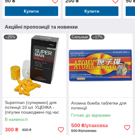
50
200
50
₴
₴
Купити
Купити
Акційні пропозиції та новинки
–25%
Сильные
–17%
Superman (супермен) для
Атомна бомба таблетки для
потенції 10 шт. УЦЕНКА -
потенції
(пігулки пошкоджені під час
Готово до відправки
доставляння)
В наявності
500
₴/упаковка
300
₴
400 ₴
600 ₴/упаковка