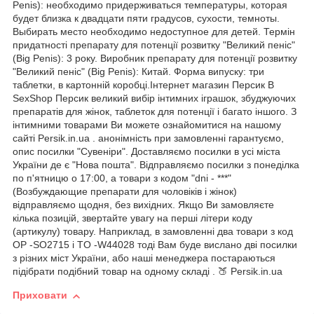
Penis): необходимо придерживаться температуры, которая
будет близка к двадцати пяти градусов, сухости, темноты.
Выбирать место необходимо недоступное для детей. Термін
придатності препарату для потенції розвитку "Великий пеніс"
(Big Penis): 3 року. Виробник препарату для потенції розвитку
"Великий пеніс" (Big Penis): Китай. Форма випуску: три
таблетки, в картонній коробці.Інтернет магазин Персик В
SexShop Персик великий вибір інтимних іграшок, збуджуючих
препаратів для жінок, таблеток для потенції і багато іншого. З
інтимними товарами Ви можете ознайомитися на нашому
сайті Persik.in.ua . анонімність при замовленні гарантуємо,
опис посилки "Сувеніри". Доставляємо посилки в усі міста
України де є "Нова пошта". Відправляємо посилки з понеділка
по п'ятницю о 17:00, а товари з кодом "dni - ***"
(Возбуждающие препарати для чоловіків і жінок)
відправляємо щодня, без вихідних. Якщо Ви замовляєте
кілька позицій, звертайте увагу на перші літери коду
(артикулу) товару. Наприклад, в замовленні два товари з код
OP -SO2715 і TO -W44028 тоді Вам буде вислано дві посилки
з різних міст України, або наші менеджера постараються
підібрати подібний товар на одному складі . 🍑 Persik.in.ua
Приховати