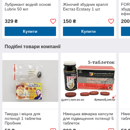
Лубрикант водній основі
Жіночий збудник краплі
FOR
Lubrix 50 мл
Екстаз Ecstasy 1 шт.
збуд
ефек
329
150
200
₴
₴
Купити
Купити
Подібні товари компанії
Тверда і міцна для
Німецька вівчарка капсули
Німе
потенції 1 таблетка
для підвищення потенції 5
табл
Пробник
таблеток