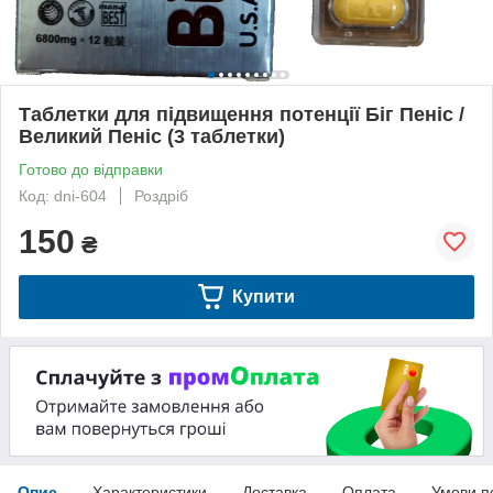
Таблетки для підвищення потенції Біг Пеніс /
Великий Пеніс (3 таблетки)
Готово до відправки
Код: dni-604
Роздріб
150
₴
Купити
Опис
Характеристики
Доставка
Оплата
Умови п