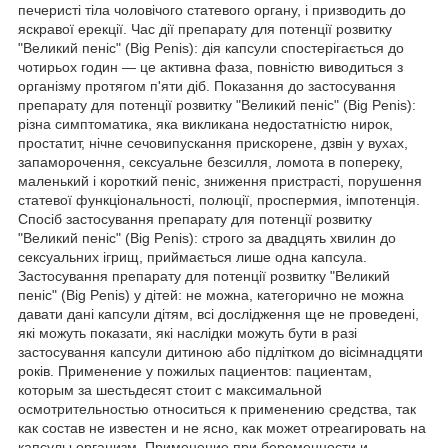
печеристі тіла чоловічого статевого органу, і призводить до
яскравої ерекції. Час дії препарату для потенції розвитку
"Великий пеніс" (Big Penis): дія капсули спостерігається до
чотирьох годин — це активна фаза, повністю виводиться з
організму протягом п'яти діб. Показання до застосування
препарату для потенції розвитку "Великий пеніс" (Big Penis):
різна симптоматика, яка викликана недостатністю нирок,
простатит, нічне сечовипускання прискорене, дзвін у вухах,
запаморочення, сексуальне безсилля, ломота в попереку,
маленький і короткий пеніс, зниження пристрасті, порушення
статевої функціональності, полюції, проспермия, імпотенція.
Спосіб застосування препарату для потенції розвитку
"Великий пеніс" (Big Penis): строго за двадцять хвилин до
сексуальних ігрищ, приймається лише одна капсула.
Застосування препарату для потенції розвитку "Великий
пеніс" (Big Penis) у дітей: не можна, категорично не можна
давати дані капсули дітям, всі дослідження ще не проведені,
які можуть показати, які наслідки можуть бути в разі
застосування капсули дитиною або підлітком до вісімнадцяти
років. Применение у пожилых пациентов: пациентам,
которым за шестьдесят стоит с максимальной
осмотрительностью относиться к применению средства, так
как состав не известен и не ясно, как может отреагировать на
капсулы организм. Применение при беременности и