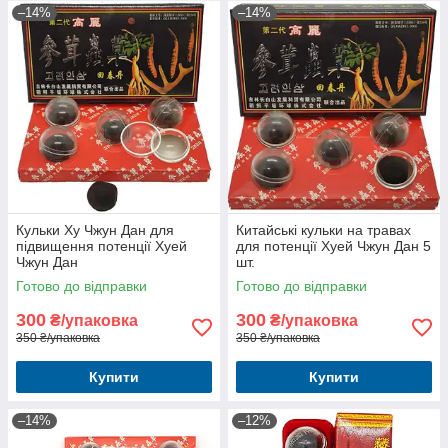
–14%
–14%
Кульки Ху Чжун Дан для
Китайські кульки на травах
підвищення потенції Хуей
для потенції Хуей Чжун Дан 5
Чжун Дан
шт.
Готово до відправки
Готово до відправки
300
300
₴/упаковка
₴/упаковка
350 ₴/упаковка
350 ₴/упаковка
Купити
Купити
–14%
–12%