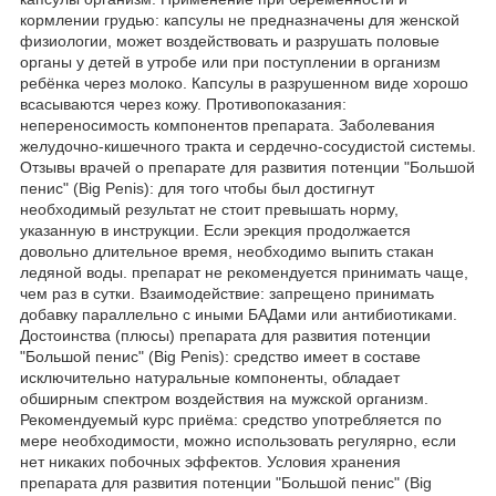
кормлении грудью: капсулы не предназначены для женской
физиологии, может воздействовать и разрушать половые
органы у детей в утробе или при поступлении в организм
ребёнка через молоко. Капсулы в разрушенном виде хорошо
всасываются через кожу. Противопоказания:
непереносимость компонентов препарата. Заболевания
желудочно-кишечного тракта и сердечно-сосудистой системы.
Отзывы врачей о препарате для развития потенции "Большой
пенис" (Big Penis): для того чтобы был достигнут
необходимый результат не стоит превышать норму,
указанную в инструкции. Если эрекция продолжается
довольно длительное время, необходимо выпить стакан
ледяной воды. препарат не рекомендуется принимать чаще,
чем раз в сутки. Взаимодействие: запрещено принимать
добавку параллельно с иными БАДами или антибиотиками.
Достоинства (плюсы) препарата для развития потенции
"Большой пенис" (Big Penis): средство имеет в составе
исключительно натуральные компоненты, обладает
обширным спектром воздействия на мужской организм.
Рекомендуемый курс приёма: средство употребляется по
мере необходимости, можно использовать регулярно, если
нет никаких побочных эффектов. Условия хранения
препарата для развития потенции "Большой пенис" (Big