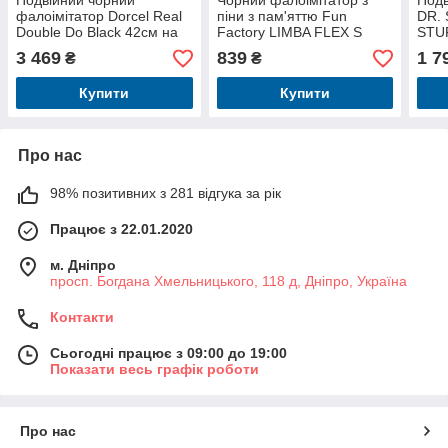
Подвійний чорний
Чорний фалоімітатор з
Подв
фалоімітатор Dorcel Real
піни з пам'яттю Fun
DR.
Double Do Black 42см на
Factory LIMBA FLEX S
STU
4см
8см
3 469
839
1 7
₴
₴
Купити
Купити
Про нас
98% позитивних з 281 відгука за рік
Працює з 22.01.2020
м. Дніпро
просп. Богдана Хмельницького, 118 д, Дніпро, Україна
Контакти
Сьогодні працює з 09:00 до 19:00
Показати весь графік роботи
Про нас