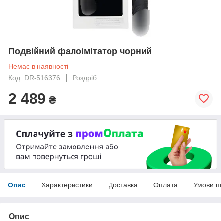
Подвійний фалоімітатор чорний
Немає в наявності
Код: DR-516376
Роздріб
2 489
₴
Опис
Характеристики
Доставка
Оплата
Умови п
Опис