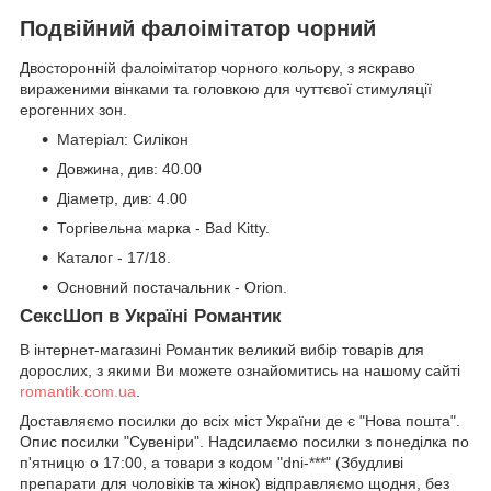
Подвійний фалоімітатор чорний
Двосторонній фалоімітатор чорного кольору, з яскраво
вираженими вінками та головкою для чуттєвої стимуляції
ерогенних зон.
Матеріал: Силікон
Довжина, див: 40.00
Діаметр, див: 4.00
Торгівельна марка - Bad Kitty.
Каталог - 17/18.
Основний постачальник - Orion.
СексШоп в Україні Романтик
В інтернет-магазині Романтик великий вибір товарів для
дорослих, з якими Ви можете ознайомитись на нашому сайті
romantik.com.ua
.
Доставляємо посилки до всіх міст України де є "Нова пошта".
Опис посилки "Сувеніри". Надсилаємо посилки з понеділка по
п'ятницю о 17:00, а товари з кодом "dni-***" (Збудливі
препарати для чоловіків та жінок) відправляємо щодня, без