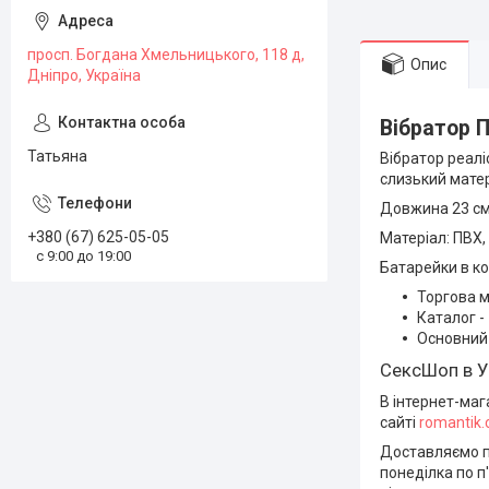
просп. Богдана Хмельницького, 118 д,
Опис
Дніпро, Україна
Вібратор
Татьяна
Вібратор реалі
слизький матер
Довжина 23 см,
+380 (67) 625-05-05
Матеріал: ПВХ,
с 9:00 до 19:00
Батарейки в ко
Торгова м
Каталог -
Основний 
СексШоп в У
В інтернет-маг
сайті
romantik
Доставляємо по
понеділка по п'