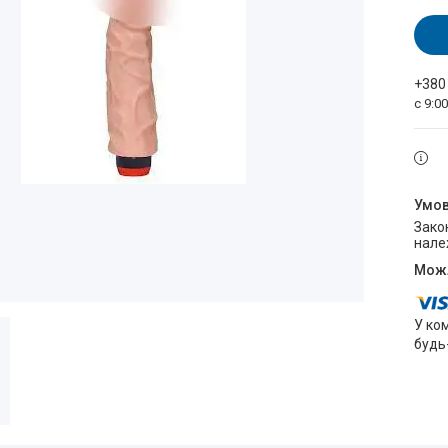
+380
с 9:0
Законом не передбачено повернення та обмін даного товару
нале
У ко
будь