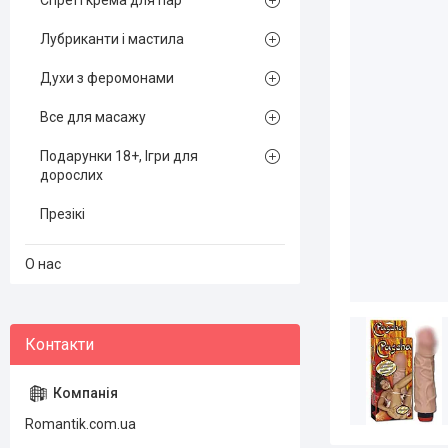
Спреї і крема для пар
Лубриканти і мастила
Духи з феромонами
Все для масажу
Подарунки 18+, Ігри для
дорослих
Презікі
О нас
Romantik.com.ua