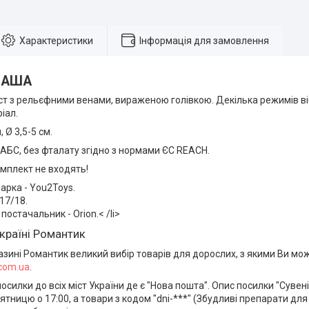
Характеристики
Інформація для замовлення
 ПАША
ст з рельєфними венами, вираженою голівкою. Декілька режимів віб
іал.
 Ø 3,5-5 см.
 АБС, без фталату згідно з нормами ЄС REACH.
мплект не входять!
арка - You2Toys.
 17/18.
постачальник - Orion.< /li>
країні Романтик
азині Романтик великий вибір товарів для дорослих, з якими Ви м
.com.ua
.
силки до всіх міст України де є "Нова пошта". Опис посилки "Сувен
ятницю о 17:00, а товари з кодом "dni-***" (Збудливі препарати для 