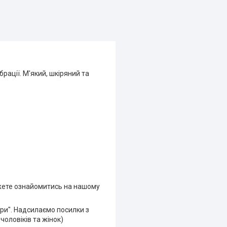
рації. М'який, шкіряний та
ожете ознайомитись на нашому
іри". Надсилаємо посилки з
чоловіків та жінок)