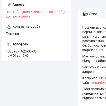
просп. Богдана Хмельницького, 118 д,
Опис
Дніпро, Україна
Пропонуємо ку
перчика так і
Татьяна
медичного сил
розсуваються
безболісно. Св
задоволення.
+380 (67) 625-05-05
с 9:00 до 19:00
Має
моторчик
відчуєте найяс
Загнутий кінчи
здоров'я.
Колір чорний. 
сайті
romantik
Доставляємо по
понеділка по п'
відправляємо щ