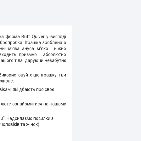
на форма Butt Quiver у вигляді
ібропробка. Іграшка зроблена з
ні м'яза ануса м'яко і ніжно
входить приємно і абсолютно
Вашого тіла, даруючи незабутнє
Використовуйте
цю іграшку, і ви
слизне.
ікам, які дбають про своє
 можете ознайомитися на нашому
ри". Надсилаємо посилки з
чоловіків та жінок)