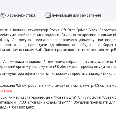
Характеристики
Інформація для замовлення
пити а
Нальний стимулятор Rocks Off Butt Quiver Black.
Загостре
 вабить до «заборонених» радощів. Стильна та красива анальна в
ікону. За рахунок поступово зростаючого діаметру при введен
 і пестять вас, приводячи до абсолютного збудження. Корок 
оїм ніжним кінчиком Butt Quiver прагне лоскотати кожен міліметр 
 з
7 режим
ами
швидкостей
,
хвилююча
вібрація потужна, але тиха.
кравіший оргазм у вашому житті! Є обмежувач, пробка нікуди не ви
к стимулятора ефективно і м'яко масажує простату, підходить чолов
Довжина 9,5 см, робоча з них становить 7 см, діаметр 4,3 см. Ви
.com.ua
.
силки у всі міста України, де є "Нова пошта". Опис посилки "Сувені
ятницю о 17:00, а товари з кодом "dni-***" (Збудливі препарати для 
одня, без вихідних.