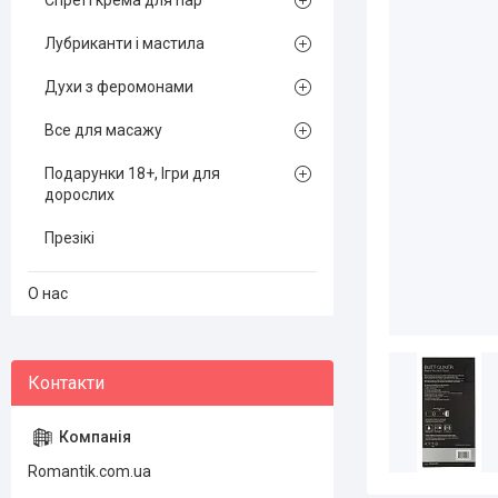
Спреї і крема для пар
Лубриканти і мастила
Духи з феромонами
Все для масажу
Подарунки 18+, Ігри для
дорослих
Презікі
О нас
Romantik.com.ua