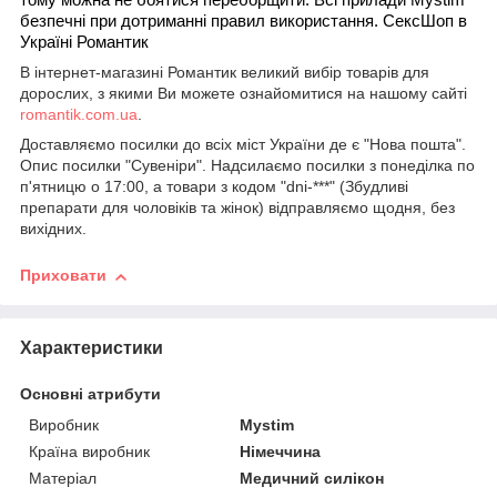
тому можна не боятися переборщити. Всі прилади Mystim
безпечні при дотриманні правил використання. СексШоп в
Україні Романтик
В інтернет-магазині Романтик великий вибір товарів для
дорослих, з якими Ви можете ознайомитися на нашому сайті
romantik.com.ua
.
Доставляємо посилки до всіх міст України де є "Нова пошта".
Опис посилки "Сувеніри". Надсилаємо посилки з понеділка по
п'ятницю о 17:00, а товари з кодом "dni-***" (Збудливі
препарати для чоловіків та жінок) відправляємо щодня, без
вихідних.
Приховати
Характеристики
Основні атрибути
Виробник
Mystim
Країна виробник
Німеччина
Матеріал
Медичний силікон