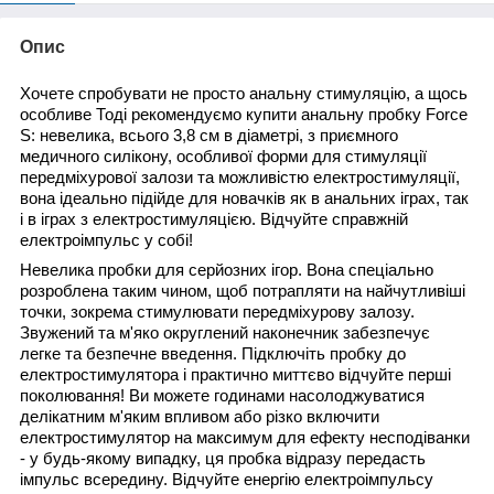
Опис
Хочете спробувати не просто анальну стимуляцію, а щось
особливе Тоді рекомендуємо купити анальну пробку Force
S: невелика, всього 3,8 см в діаметрі, з приємного
медичного силікону, особливої форми для стимуляції
передміхурової залози та можливістю електростимуляції,
вона ідеально підійде для новачків як в анальних іграх, так
і в іграх з електростимуляцією. Відчуйте справжній
електроімпульс у собі!
Невелика пробки для серйозних ігор. Вона спеціально
розроблена таким чином, щоб потрапляти на найчутливіші
точки, зокрема стимулювати передміхурову залозу.
Звужений та м'яко округлений наконечник забезпечує
легке та безпечне введення. Підключіть пробку до
електростимулятора і практично миттєво відчуйте перші
поколювання! Ви можете годинами насолоджуватися
делікатним м'яким впливом або різко включити
електростимулятор на максимум для ефекту несподіванки
- у будь-якому випадку, ця пробка відразу передасть
імпульс всередину. Відчуйте енергію електроімпульсу