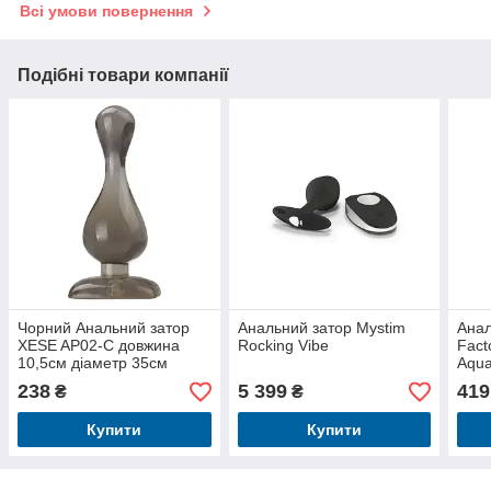
Всі умови повернення
Подібні товари компанії
Чорний Анальний затор
Анальний затор Mystim
Анал
XESE AP02-C довжина
Rocking Vibe
Fact
10,5см діаметр 35см
Aqua
см
238
5 399
419
₴
₴
Купити
Купити