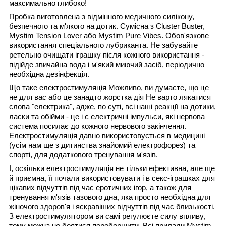
максимально глибоко!
Пробка виготовлена з відмінного медичного силікону,
безпечного та м'якого на дотик. Сумісна з Cluster Buster,
Mystim Tension Lover або Mystim Pure Vibes. Обов'язкове
використання спеціального лубриканта. Не забувайте
ретельно очищати іграшку після кожного використання -
підійде звичайна вода і м'який миючий засіб, періодично
необхідна дезінфекція.
Що таке електростимуляція Можливо, ви думаєте, що це
не для вас або це занадто жорстка дія Не варто лякатися
слова "електрика", адже, по суті, всі наші реакції на дотики,
ласки та обійми - це і є електричні імпульси, які нервова
система посилає до кожного нервового закінчення.
Електростимуляція давно використовується в медицині
(усім нам ще з дитинства знайомий електрофорез) та
спорті, для додаткового тренування м'язів.
І, оскільки електростимуляція не тільки ефективна, але ще
й приємна, її почали використовувати і в секс-іграшках для
цікавих відчуттів під час еротичних ігор, а також для
тренування м'язів тазового дна, яка просто необхідна для
жіночого здоров'я і яскравіших відчуттів під час близькості.
З електростимулятором ви самі регулюєте силу впливу,