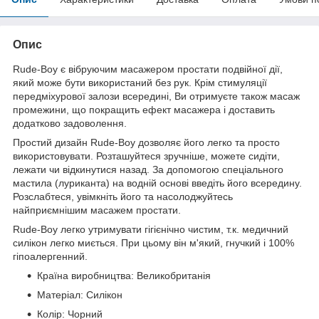
Опис
Rude-Boy є вібруючим масажером простати подвійної дії,
який може бути використаний без рук. Крім стимуляції
передміхурової залози всередині, Ви отримуєте також масаж
промежини, що покращить ефект масажера і доставить
додатково задоволення.
Простий дизайн Rude-Boy дозволяє його легко та просто
використовувати. Розташуйтеся зручніше, можете сидіти,
лежати чи відкинутися назад. За допомогою спеціального
мастила (луриканта) на водній основі введіть його всередину.
Розслабтеся, увімкніть його та насолоджуйтесь
найприємнішим масажем простати.
Rude-Boy легко утримувати гігієнічно чистим, т.к. медичний
силікон легко миється. При цьому він м'який, гнучкий і 100%
гіпоалергенний.
Країна виробництва: Великобританія
Матеріал: Силікон
Колір: Чорний