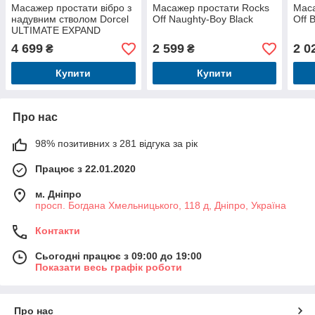
Масажер простати вібро з
Масажер простати Rocks
Маса
надувним стволом Dorcel
Off Naughty-Boy Black
Off 
ULTIMATE EXPAND
4 699
2 599
2 0
₴
₴
Купити
Купити
Про нас
98% позитивних з 281 відгука за рік
Працює з 22.01.2020
м. Дніпро
просп. Богдана Хмельницького, 118 д, Дніпро, Україна
Контакти
Сьогодні працює з 09:00 до 19:00
Показати весь графік роботи
Про нас