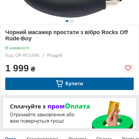
Чорний масажер простати з вібро Rocks Off
Rude-Boy
В наявності
Код: OP-RO1586
Роздріб
1 999
₴
Купити
Опис
Характеристики
Доставка
Оплата
Умови п