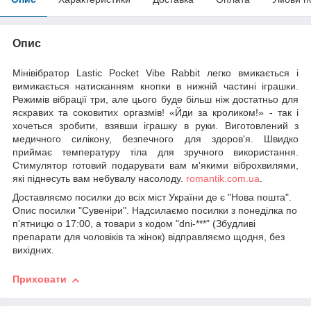
Опис
Мінівібратор Lastic Pocket Vibe Rabbit легко вмикається і
вимикається натисканням кнопки в нижній частині іграшки.
Режимів вібрації три, але цього буде більш ніж достатньо для
яскравих та соковитих оргазмів! «Йди за кроликом!» - так і
хочеться зробити, взявши іграшку в руки. Виготовлений з
медичного силікону, безпечного для здоров'я. Швидко
приймає температуру тіла для зручного використання.
Стимулятор готовий подарувати вам м'якими віброхвилями,
які піднесуть вам небувалу насолоду.
romantik.com.ua
.
Доставляємо посилки до всіх міст України де є "Нова пошта".
Опис посилки "Сувеніри". Надсилаємо посилки з понеділка по
п'ятницю о 17:00, а товари з кодом "dni-***" (Збудливі
препарати для чоловіків та жінок) відправляємо щодня, без
вихідних.
Приховати