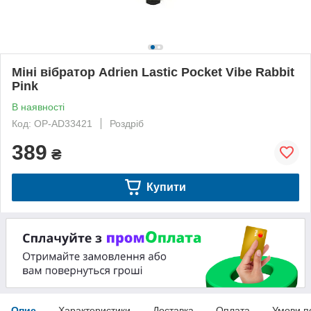
Міні вібратор Adrien Lastic Pocket Vibe Rabbit
Pink
В наявності
Код: OP-AD33421
Роздріб
389
₴
Купити
Опис
Характеристики
Доставка
Оплата
Умови п