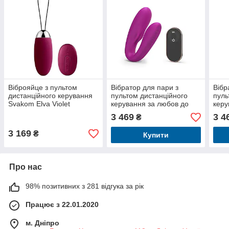
Віброяйце з пультом
Вібратор для пари з
Вібр
дистанційного керування
пультом дистанційного
пуль
Svakom Elva Violet
керування за любов до
керу
любові - солодка орхідея
любо
3 469
3 4
₴
індіг
3 169
₴
Купити
Про нас
98% позитивних з 281 відгука за рік
Працює з 22.01.2020
м. Дніпро