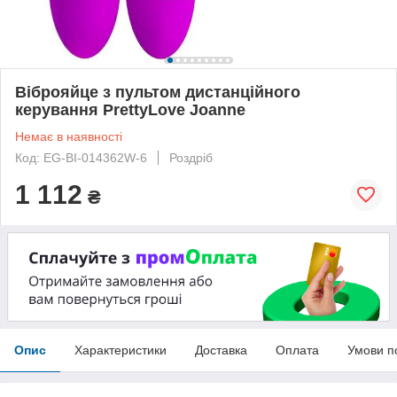
Віброяйце з пультом дистанційного
керування PrettyLove Joanne
Немає в наявності
Код: EG-BI-014362W-6
Роздріб
1 112
₴
Опис
Характеристики
Доставка
Оплата
Умови п