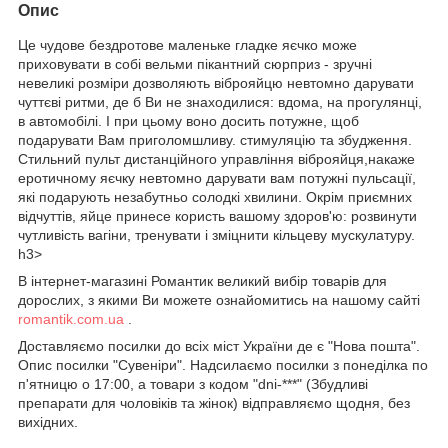
Опис
Це чудове бездротове маленьке гладке яєчко може
приховувати в собі вельми пікантний сюрприз - зручні
невеликі розміри дозволяють віброяйцю невтомно дарувати
чуттєві ритми, де б Ви не знаходилися: вдома, на прогулянці,
в автомобілі. І при цьому воно досить потужне, щоб
подарувати Вам приголомшливу. стимуляцію та збудження.
Стильний пульт дистанційного управління віброяйця,накаже
еротичному яєчку невтомно дарувати вам потужні пульсації,
які подарують незабутньо солодкі хвилини. Окрім приємних
відчуттів, яйце принесе користь вашому здоров'ю: розвинути
чутливість вагіни, тренувати і зміцнити кільцеву мускулатуру.
h3>
В інтернет-магазині Романтик великий вибір товарів для
дорослих, з якими Ви можете ознайомитись на нашому сайті
romantik.com.ua
.
Доставляємо посилки до всіх міст України де є "Нова пошта".
Опис посилки "Сувеніри". Надсилаємо посилки з понеділка по
п'ятницю о 17:00, а товари з кодом "dni-***" (Збудливі
препарати для чоловіків та жінок) відправляємо щодня, без
вихідних.