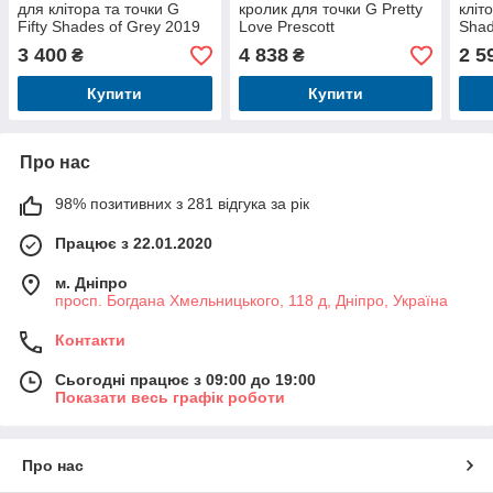
для клітора та точки G
кролик для точки G Pretty
кліт
Fifty Shades of Grey 2019
Love Prescott
Shad
3 400
4 838
2 5
₴
₴
Купити
Купити
Про нас
98% позитивних з 281 відгука за рік
Працює з 22.01.2020
м. Дніпро
просп. Богдана Хмельницького, 118 д, Дніпро, Україна
Контакти
Сьогодні працює з 09:00 до 19:00
Показати весь графік роботи
Про нас