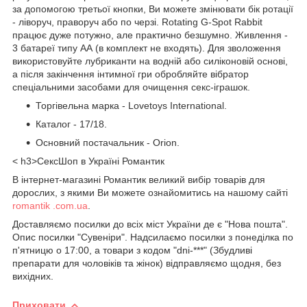
за допомогою третьої кнопки, Ви можете змінювати бік ротації
- ліворуч, праворуч або по черзі. Rotating G-Spot Rabbit
працює дуже потужно, але практично безшумно. Живлення -
3 батареї типу АА (в комплект не входять). Для зволоження
використовуйте лубриканти на водній або силіконовій основі,
а після закінчення інтимної гри обробляйте вібратор
спеціальними засобами для очищення секс-іграшок.
Торгівельна марка - Lovetoys International.
Каталог - 17/18.
Основний постачальник - Orion.
< h3>СексШоп в Україні Романтик
В інтернет-магазині Романтик великий вибір товарів для
дорослих, з якими Ви можете ознайомитись на нашому сайті
romantik .com.ua
.
Доставляємо посилки до всіх міст України де є "Нова пошта".
Опис посилки "Сувеніри". Надсилаємо посилки з понеділка по
п'ятницю о 17:00, а товари з кодом "dni-***" (Збудливі
препарати для чоловіків та жінок) відправляємо щодня, без
вихідних.
Приховати