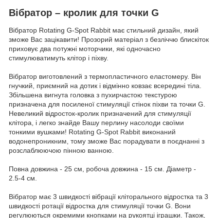
Вібратор – кролик для точки G
Вібратор Rotating G-Spot Rabbit має стильний дизайн, який
зможе Вас зацікавити! Прозорий матеріал з безліччю блискіток
приховує два потужні моторчики, які одночасно
стимулюватимуть клітор і піхву.
Вібратор виготовлений з термопластичного еластомеру. Він
гнучкий, приємний на дотик і відмінно ковзає всередині тіла.
Збільшена вигнута головка з пухирчастою текстурою
призначена для посиленої стимуляції стінок піхви та точки G.
Невеликий відросток-кролик призначений для стимуляції
клітора, і легко знайде Вашу перлину насолоди своїми
тонкими вушками! Rotating G-Spot Rabbit виконаний
водонепроникним, тому зможе Вас порадувати в поєднанні з
розслаблюючою пінною ванною.
Повна довжина - 25 см, робоча довжина - 15 см. Діаметр -
2.5-4 см.
Вібратор має 3 швидкості вібрації кліторального відростка та 3
швидкості ротації відростка для стимуляції точки G. Вони
регулюються окремими кнопками на рукоятці іграшки. Також,