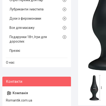
Спреї і крема для пар
Лубриканти і мастила
Духи з феромонами
Все для масажу
Подарунки 18+, Ігри для
дорослих
Презікі
О нас
Romantik.com.ua