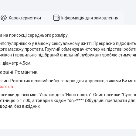
Характеристики
Інформація для замовлення
 на присосці середнього розміру.
йпопулярнішою у вашому сексуальному житті. Прекрасно підходить 
кого масажу простати. Груглий обмежувач-стопер на підставі роби
илікон і правильно підібраний анальний лубрикант зроблю стимул
 діаметр 4,5см.
країні Романтик
азині Романтик великий вибір товарів для дорослих, з якими Ви м
.com.ua
.
силки до всіх міст України де є "Нова пошта". Опис посилки "Сувен
ятницю о 17:00, а товари з кодом "dni-***" (Збудливі препарати для 
одня, без вихідних.