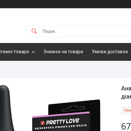
нтимні товари
Знижки на товари
Умови доставки
Ана
діа
Нем
67