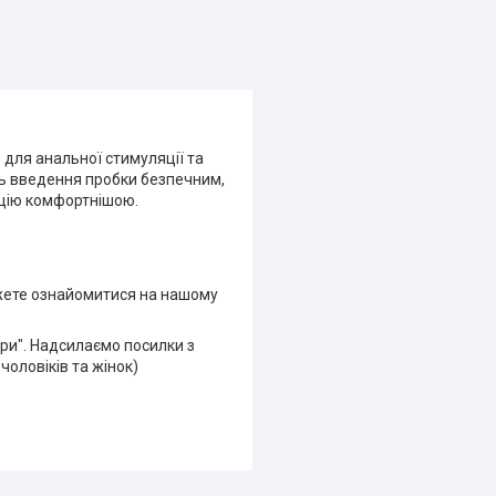
для анальної стимуляції та
ть введення пробки безпечним,
яцію комфортнішою.
ожете ознайомитися на нашому
іри". Надсилаємо посилки з
чоловіків та жінок)