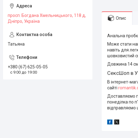
просп. Богдана Хмельницького, 118 д,
Опис
Дніпро, Україна
Анальна пробка
Татьяна
Може стати на
навіть для лег
шовковистий с
Довжина 14 см,
+380 (67) 625-05-05
с 9:00 до 19:00
СексШоп в У
В інтернет-маг
сайті
romantik
Доставляємо по
понеділка по п'
відправляємо щ