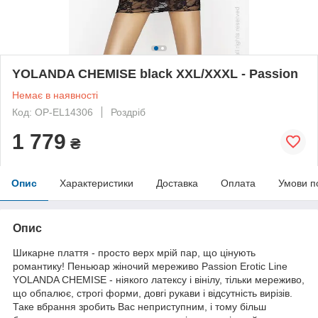
YOLANDA CHEMISE black XXL/XXXL - Passion
Немає в наявності
Код: OP-EL14306
Роздріб
1 779
₴
Опис
Характеристики
Доставка
Оплата
Умови п
Опис
Шикарне плаття - просто верх мрій пар, що цінують
романтику! Пеньюар жіночий мереживо Passion Erotic Line
YOLANDA CHEMISE - ніякого латексу і вінілу, тільки мереживо,
що обпалює, строгі форми, довгі рукави і відсутність вирізів.
Таке вбрання зробить Вас неприступним, і тому більш