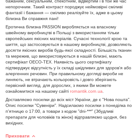
бажаним, сексуальним, спекотним, відвертим і в той же час
непорочним. Такий контраст породжує неймовірні сміливі
фантазії і бажання — сміливо реалізуйте їх, адже в цьому
білизна Ви справжня пані!
Еротична білизна PASSION виробляється на власному
швейному виробництві в Польщі з використанням тільки
європейських якісних матеріалів. Сучасні технології крою та
шиття, що застосовуються в нашому виробництві, дозволяють
досягти якісних виробів будь-якої складності. Більшість тканин
та мережив, що використовуються в нашій білизні, мають
сертифікат OECO-TEX. Наявність цього сертифікату
підтверджує відсутність у їх складі шкідливих для здоров'я або
алергенних речовин. При правильному догляді вироби не
линяють, не втрачають кольоровість і довго зберігають
первісний вигляд. для дорослих, з якими Ви можете
ознайомитися на нашому сайті
romantik.com.ua
.
Доставляємо посилки до всіх міст України, де є "Нова пошта".
Опис посилки "Сувеніри". Надсилаємо посилки з понеділка по
п'ятницю о 17:00, а товари з кодом "dni-***" (Збудливі
препарати для чоловіків та жінок) відправляємо щодня, без
вихідних.
Приховати