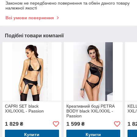
Законом не передбачено повернення та обмін даного товару
належної якості
Всі умови повернення
Подібні товари компанії
CAPRI SET black
Креативний боді PETRA
KELL
XXL/XXXL - Passion
BODY black XXL/XXXL -
XXL/
Passion
1 829
1 599
1 8
₴
₴
Купити
Купити