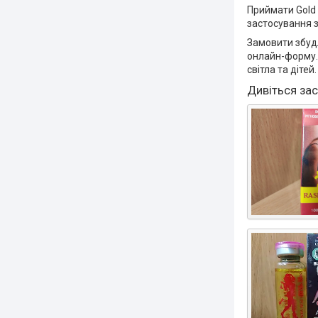
Приймати Gold 
застосування з
Замовити збудл
онлайн-форму. 
світла та дітей.
Дивіться за