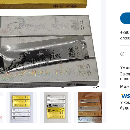
+380
с 9:0
Законом не передбачено повернення та обмін даного товару
нале
У ко
будь