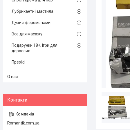
Спреї і крема для пар
Лубриканти і мастила
Духи з феромонами
Все для масажу
Подарунки 18+, Ігри для
дорослих
Презікі
О нас
Romantik.com.ua