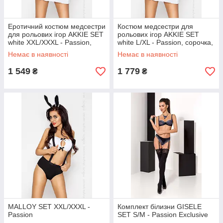
Еротичний костюм медсестри
Костюм медсестри для
для рольових ігор AKKIE SET
рольових ігор AKKIE SET
white XXL/XXXL - Passion,
white L/XL - Passion, сорочка,
сорочка, трусики, шапочка
трусики, шапочка
Немає в наявності
Немає в наявності
1 549
1 779
₴
₴
MALLOY SET XXL/XXXL -
Комплект білизни GISELE
Passion
SET S/M - Passion Exclusive