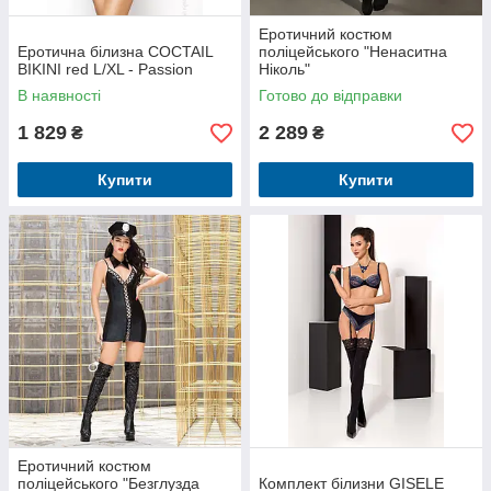
Еротичний костюм
Еротична білизна COCTAIL
поліцейського "Ненаситна
BIKINI red L/XL - Passion
Ніколь"
В наявності
Готово до відправки
1 829
2 289
₴
₴
Купити
Купити
Еротичний костюм
поліцейського "Безглузда
Комплект білизни GISELE