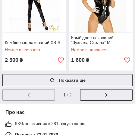
Комбідрес лакований
Комбінезон лакований XS-S
“Зухвала Стелла” M
Немає в наявності
Немає в наявності
2 500
1 600
₴
₴
Показати ще
1
/ 2
Про нас
98% позитивних з 281 відгука за рік
Працює з 22.01.2020